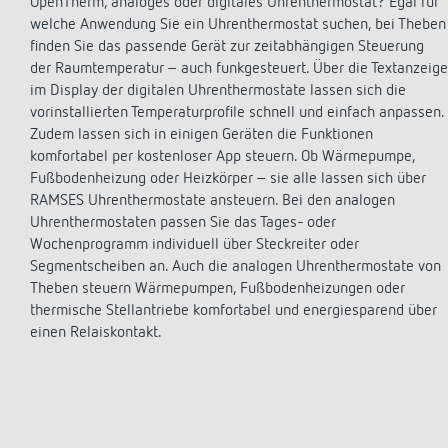
OpenTherm, analoges oder digitales Uhrenthermostat? Egal für
theLeda D
Analoge Uhrenthermostate
Treppen
Einer für alle - Alle für einen
welche Anwendung Sie ein Uhrenthermostat suchen, bei Theben
theLeda S
FAQ
Dimme
finden Sie das passende Gerät zur zeitabhängigen Steuerung
Mehr anzeigen
Mehr a
der Raumtemperatur – auch funkgesteuert. Über die Textanzeige
Design
Historie
im Display der digitalen Uhrenthermostate lassen sich die
Referenzen
Apps v
vorinstallierten Temperaturprofile schnell und einfach anpassen.
100 Ja
Zudem lassen sich in einigen Geräten die Funktionen
Umrüstung der Schulgebäude in
iON pla
komfortabel per kostenloser App steuern. Ob Wärmepumpe,
Untern
Rothenburg auf energieeffiziente LED-
LUXORp
Fußbodenheizung oder Heizkörper – sie alle lassen sich über
Jubiläu
Beleuchtung
MAXplu
RAMSES Uhrenthermostate ansteuern. Bei den analogen
Automa
KNX Präsenzmelder steigern die
OBELIS
Uhrenthermostaten passen Sie das Tages- oder
Postkar
Energieeffizienz im Polizei- und
Wochenprogramm individuell über Steckreiter oder
Mehr a
Justizzentrum Zürich
Mehr a
Segmentscheiben an. Auch die analogen Uhrenthermostate von
Spitalzentrum Biel: Präsenzabhängige
Theben steuern Wärmepumpen, Fußbodenheizungen oder
Lichtsteuerung und LEDs senken den
thermische Stellantriebe komfortabel und energiesparend über
Energieverbrauch um 82 Prozent
einen Relaiskontakt.
Beleuchtungssteuerung für Zürichs
neues Wahrzeichen mit KNX-
Präsenzmeldern
Mehr anzeigen