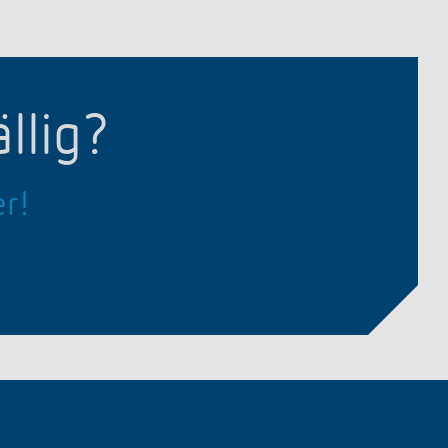
llig?
er!