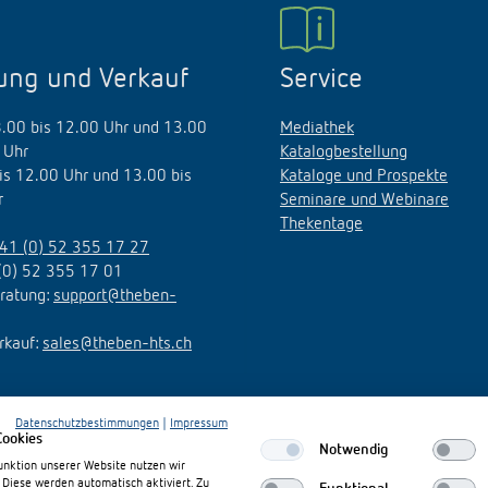
ung und Verkauf
Service
8.00 bis 12.00 Uhr und 13.00
Mediathek
 Uhr
Katalogbestellung
bis 12.00 Uhr und 13.00 bis
Kataloge und Prospekte
r
Seminare und Webinare
Thekentage
41 (0) 52 355 17 27
(0) 52 355 17 01
ratung:
support@theben-
rkauf:
sales@theben-hts.ch
Datenschutzbestimmungen
|
Impressum
Cookies
Notwendig
unktion unserer Website nutzen wir
 Diese werden automatisch aktiviert. Zu