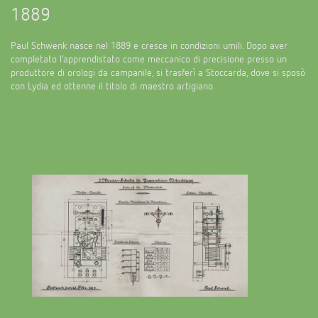
Emettitore LED (inglese)
1889
Contattaci
Cataloghi e brochure
Theben AG
Regolazione del tempo e della luce
Comando delle lampade a LED
Paul Schwenk nasce nel 1889 e cresce in condizioni umili. Dopo aver
Ordinazione catalogo
Attualità
completato l’apprendistato come meccanico di precisione presso un
Ricerca prodotti
Climatizzazione
Vicino a voi. L'assistenza tecnica
produttore di orologi da campanile, si trasferì a Stoccarda, dove si sposò
Consigli sui sensori di CO2
Seminari tecnici e formazione online
con Lydia ed ottenne il titolo di maestro artigiano.
Fiere
Mediateca
Accessori
I vostri referenti presso ThebenHTS
Smart Metering (inglese)
Newsletter
Esposizione, presentazione e formazione
LUXORliving
Consulente vendita nella regione
Referenze
Sostenibilità
Distribuzione nel mondo
Le app di Theben
Cooperazione
Come raggiungerci
Relè passo-passo: l'illuminazione
Ambiente
Richiesta
efficiente e a costi vantaggiosi
Design
Newsletter
knx-s
Storia