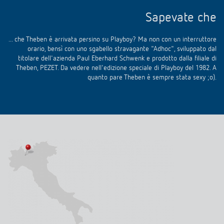
Sapevate che
... che Theben è arrivata persino su Playboy? Ma non con un interruttore
orario, bensì con uno sgabello stravagante "Adhoc", sviluppato dal
titolare dell'azienda Paul Eberhard Schwenk e prodotto dalla filiale di
Theben, PEZET. Da vedere nell'edizione speciale di Playboy del 1982. A
quanto pare Theben è sempre stata sexy ;o).