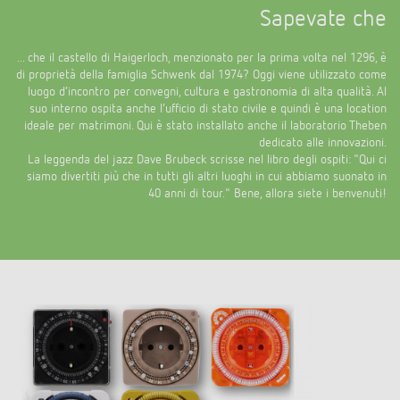
Sapevate che
... che il castello di Haigerloch, menzionato per la prima volta nel 1296, è
di proprietà della famiglia Schwenk dal 1974? Oggi viene utilizzato come
luogo d’incontro per convegni, cultura e gastronomia di alta qualità. Al
suo interno ospita anche l’ufficio di stato civile e quindi è una location
ideale per matrimoni. Qui è stato installato anche il laboratorio Theben
dedicato alle innovazioni.
La leggenda del jazz Dave Brubeck scrisse nel libro degli ospiti: "Qui ci
siamo divertiti più che in tutti gli altri luoghi in cui abbiamo suonato in
40 anni di tour." Bene, allora siete i benvenuti!