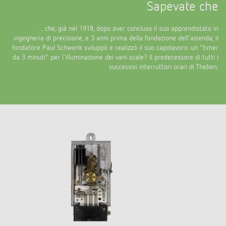
Sapevate che
... che, già nel 1918, dopo aver concluso il suo apprendistato in
ingegneria di precisione, e 3 anni prima della fondazione dell'azienda, il
fondatore Paul Schwenk sviluppò e realizzò il suo capolavoro: un "timer
da 3 minuti" per l'illuminazione dei vani scale? Il predecessore di tutti i
successivi interruttori orari di Theben.