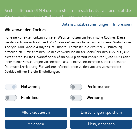
Auch im Bereich OEM-Lösungen stellt man sich breiter auf und baut die
Vertriebsabteilung „tts – theben technische systeme“ auf.
Datenschutzbestimmungen
|
Impressum
Wir verwenden Cookies
Für eine korrekte Funktion unserer Website nutzen wir Technische Cookies. Diese
werden automatisch aktiviert. Zu Analyse-Zwecken haben wir auf dieser Website das
Analyse-Tool Google Analytics im Einsatz. Hierfür ist Ihre explizite Zustimmung
erforderlich. Bitte stimmen Sie der Verwendung dieser Tools über den Klick auf „Alle
akzeptieren“ zu. Ihr Einverständnis können Sie jederzeit widerrufen („Opt-Out“) oder
individuelle Einstellungen vornehmen. Details hierzu entnehmen Sie bitte unserer
Datenschutzerklärung. Für weitere Informationen zu den von uns verwendeten
Cookies öffnen Sie die Einstellungen.
Notwendig
Performance
Funktional
Werbung
Alle akzeptieren
Einstellungen speichern
Sapevate che
Ablehnen
Nein, anpassen
... che il sistema comfort LUXOR presentato nel 2003 era un precursore