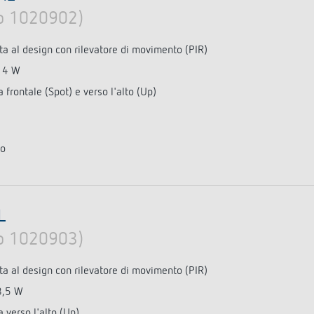
lo 1020902)
ta al design con rilevatore di movimento (PIR)
14 W
frontale (Spot) e verso l'alto (Up)
to
L
lo 1020903)
ta al design con rilevatore di movimento (PIR)
8,5 W
 verso l'alto (Up)