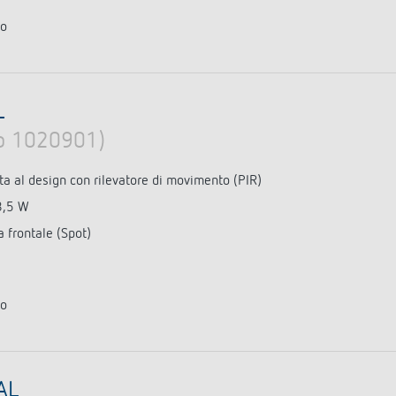
to
L
lo 1020901)
ta al design con rilevatore di movimento (PIR)
8,5 W
 frontale (Spot)
to
AL