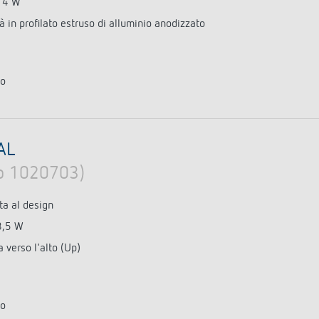
14 W
tà in profilato estruso di alluminio anodizzato
to
AL
lo 1020703)
ta al design
8,5 W
 verso l'alto (Up)
to