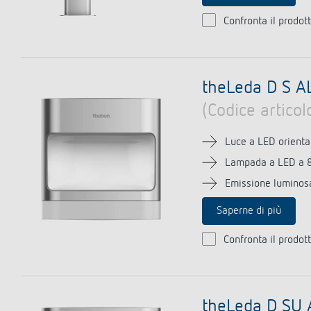
Confronta il prodot
theLeda D S A
(Codice artico
Luce a LED orienta
Lampada a LED a 
Emissione luminosa
Saperne di più
Confronta il prodot
theLeda D SU 