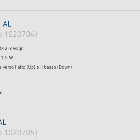
L AL
lo 1020704)
ta al design
11,5 W
 verso l'alto (Up) e il basso (Down)
to
AL
lo 1020705)