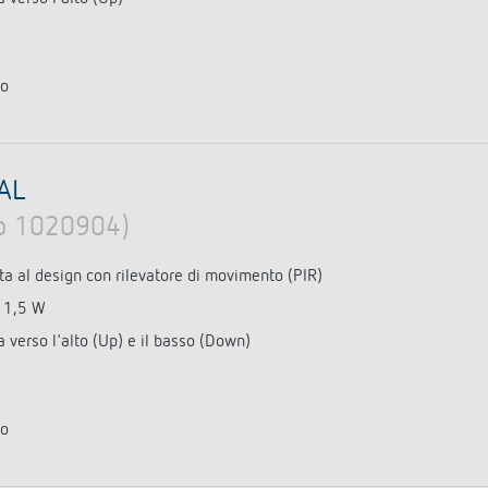
to
 AL
lo 1020904)
ta al design con rilevatore di movimento (PIR)
11,5 W
 verso l'alto (Up) e il basso (Down)
to