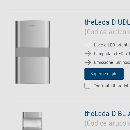
theLeda D UD
(Codice artico
Luce a LED orienta
Lampada a LED a 
Emissione luminosa
Saperne di più
Confronta il prodot
theLeda D BL 
(Codice artico