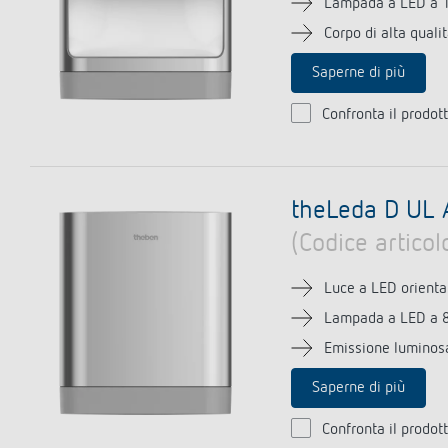
Lampada a LED a 
Corpo di alta quali
Saperne di più
Confronta il prodot
theLeda D UL 
(Codice artico
Luce a LED orienta
Lampada a LED a 
Emissione luminosa
Saperne di più
Confronta il prodot