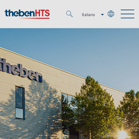
Italiano
Deutsch
Merkzettel (
0
)
Français
Prodotti
OEM
KNX
Soluzioni
Smart Home
Soluzioni OEM
DALI
Servizio
Esperti OEM
Regolazione del tempo e della luce
Rilevatori di presenza/movimento
Referenze
Azienda
Controllo dell'illuminazione DALI-2
Mediateca
Fari a LED