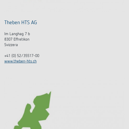
Theben HTS AG
Im Langhag 7 b
8307 Effretikon
Svizzera
+41 (0) 52/35517-00
www.theben-hts.ch