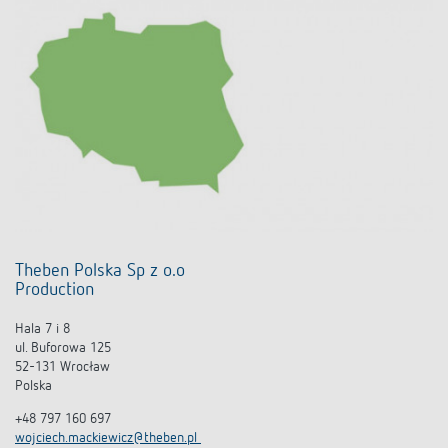
Theben Polska Sp z o.o
Production
Hala 7 i 8
ul. Buforowa 125
52-131 Wrocław
Polska
+48 797 160 697
wojciech.mackiewicz@theben.pl