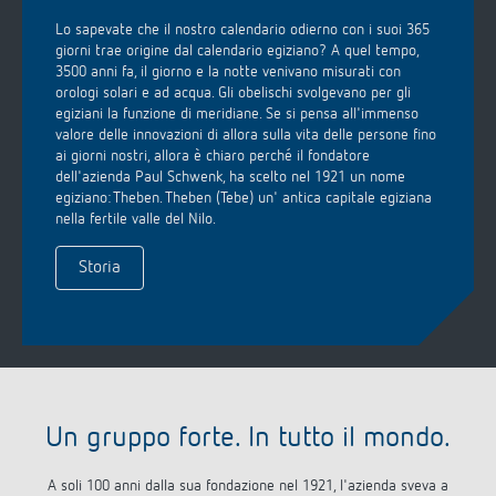
Lo sapevate che il nostro calendario odierno con i suoi 365
giorni trae origine dal calendario egiziano? A quel tempo,
3500 anni fa, il giorno e la notte venivano misurati con
orologi solari e ad acqua. Gli obelischi svolgevano per gli
egiziani la funzione di meridiane. Se si pensa all'immenso
valore delle innovazioni di allora sulla vita delle persone fino
ai giorni nostri, allora è chiaro perché il fondatore
dell'azienda Paul Schwenk, ha scelto nel 1921 un nome
egiziano: Theben. Theben (Tebe) un' antica capitale egiziana
nella fertile valle del Nilo.
Storia
Un gruppo forte. In tutto il mondo.
A soli 100 anni dalla sua fondazione nel 1921, l'azienda sveva a