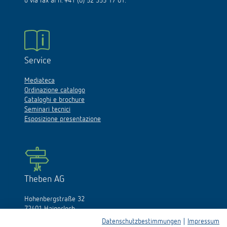
o via fax al n. +41 (0) 52 355 17 01.
Service
Mediateca
Ordinazione catalogo
Cataloghi e brochure
Seminari tecnici
Esposizione presentazione
Theben AG
Hohenbergstraße 32
72401 Haigerloch
Germania
Datenschutzbestimmungen
|
Impressum