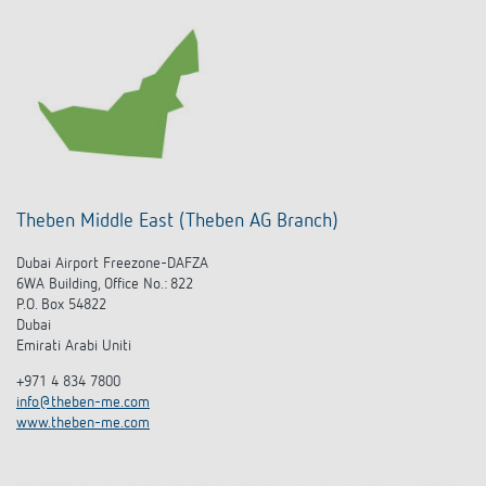
Theben Middle East (Theben AG Branch)
Dubai Airport Freezone-DAFZA
6WA Building, Office No.: 822
P.O. Box 54822
Dubai
Emirati Arabi Uniti
+971 4 834 7800
info@theben-me.com
www.theben-me.com