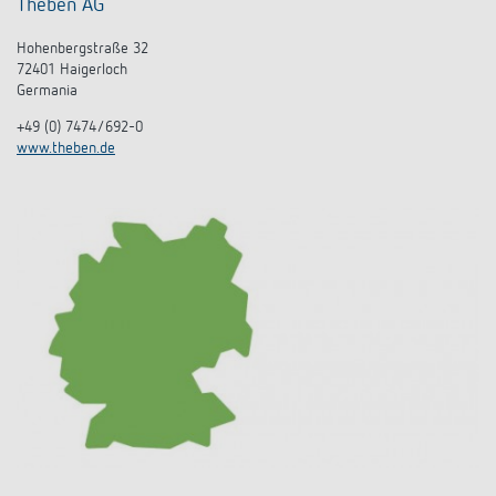
Theben AG
Hohenbergstraße 32
72401 Haigerloch
Germania
+49 (0) 7474/692-0
www.theben.de