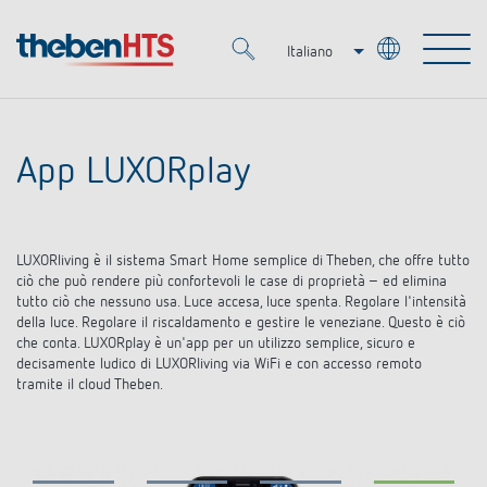
Italiano
Deutsch
Merkzettel (
0
)
Français
App LUXORplay
Prodotti
OEM
KNX
LUXORliving è il sistema Smart Home semplice di Theben, che offre tutto
ciò che può rendere più confortevoli le case di proprietà – ed elimina
tutto ciò che nessuno usa. Luce accesa, luce spenta. Regolare l'intensità
Soluzioni
Smart Home
della luce. Regolare il riscaldamento e gestire le veneziane. Questo è ciò
Soluzioni OEM
che conta. LUXORplay è un'app per un utilizzo semplice, sicuro e
decisamente ludico di LUXORliving via WiFi e con accesso remoto
DALI
Servizio
Esperti OEM
tramite il cloud Theben.
Regolazione del tempo e della luce
Rilevatori di presenza/movimento
Referenze
Azienda
Controllo dell'illuminazione DALI-2
Mediateca
Fari a LED