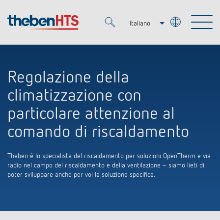
Italiano
Deutsch
Merkzettel (
0
)
Français
Regolazione della
Prodotti
climatizzazione con
OEM
particolare attenzione al
KNX
comando di riscaldamento
Soluzioni
Smart Home
Soluzioni OEM
Theben è lo specialista del riscaldamento per soluzioni OpenTherm e via
DALI
radio nel campo del riscaldamento e della ventilazione – siamo lieti di
Servizio
Esperti OEM
poter sviluppare anche per voi la soluzione specifica.
Regolazione del tempo e della luce
Rilevatori di presenza/movimento
Referenze
Azienda
Controllo dell'illuminazione DALI-2
Mediateca
Fari a LED