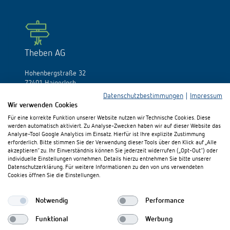
Theben AG
Hohenbergstraße 32
72401 Haigerloch
Germania
Datenschutzbestimmungen
|
Impressum
Wir verwenden Cookies
Fon:
+49 (0)74 74/692-0
Für eine korrekte Funktion unserer Website nutzen wir Technische Cookies. Diese
Fax: +49 (0)74 74/692-150
werden automatisch aktiviert. Zu Analyse-Zwecken haben wir auf dieser Website das
E-Mail:
info@theben.de
Analyse-Tool Google Analytics im Einsatz. Hierfür ist Ihre explizite Zustimmung
erforderlich. Bitte stimmen Sie der Verwendung dieser Tools über den Klick auf „Alle
akzeptieren“ zu. Ihr Einverständnis können Sie jederzeit widerrufen („Opt-Out“) oder
individuelle Einstellungen vornehmen. Details hierzu entnehmen Sie bitte unserer
Datenschutzerklärung. Für weitere Informationen zu den von uns verwendeten
Cookies öffnen Sie die Einstellungen.
Vi preghiamo di visitarci su:
Notwendig
Performance
Funktional
Werbung