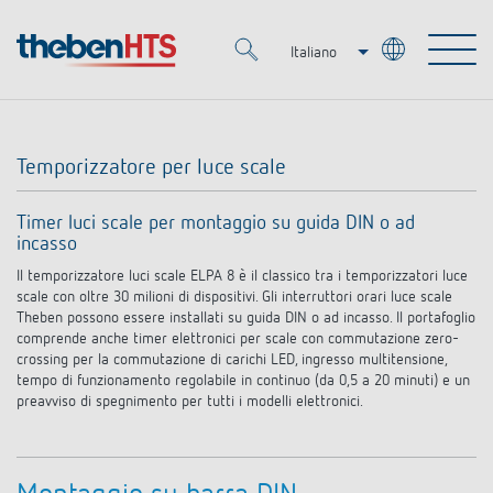
Italiano
Deutsch
Merkzettel (
0
)
Français
Temporizzatore per luce scale
Prodotti
Timer luci scale per montaggio su guida DIN o ad
incasso
OEM
KNX
Il temporizzatore luci scale ELPA 8 è il classico tra i temporizzatori luce
scale con oltre 30 milioni di dispositivi. Gli interruttori orari luce scale
Soluzioni
Smart Home
Theben possono essere installati su guida DIN o ad incasso. Il portafoglio
Soluzioni OEM
comprende anche timer elettronici per scale con commutazione zero-
crossing per la commutazione di carichi LED, ingresso multitensione,
DALI
Servizio
tempo di funzionamento regolabile in continuo (da 0,5 a 20 minuti) e un
Esperti OEM
Regolazione del tempo e della luce
preavviso di spegnimento per tutti i modelli elettronici.
Rilevatori di presenza/movimento
Referenze
Azienda
Controllo dell'illuminazione DALI-2
Mediateca
Fari a LED