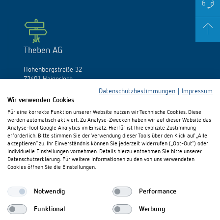
Theben AG
Hohenbergstraße 32
72401 Haigerloch
Germania
Datenschutzbestimmungen
|
Impressum
Wir verwenden Cookies
Fon:
+49 (0)74 74/692-0
Für eine korrekte Funktion unserer Website nutzen wir Technische Cookies. Diese
Fax: +49 (0)74 74/692-150
werden automatisch aktiviert. Zu Analyse-Zwecken haben wir auf dieser Website das
E-Mail:
info@theben.de
Analyse-Tool Google Analytics im Einsatz. Hierfür ist Ihre explizite Zustimmung
erforderlich. Bitte stimmen Sie der Verwendung dieser Tools über den Klick auf „Alle
akzeptieren“ zu. Ihr Einverständnis können Sie jederzeit widerrufen („Opt-Out“) oder
individuelle Einstellungen vornehmen. Details hierzu entnehmen Sie bitte unserer
Datenschutzerklärung. Für weitere Informationen zu den von uns verwendeten
Cookies öffnen Sie die Einstellungen.
Vi preghiamo di visitarci su:
Notwendig
Performance
Funktional
Werbung