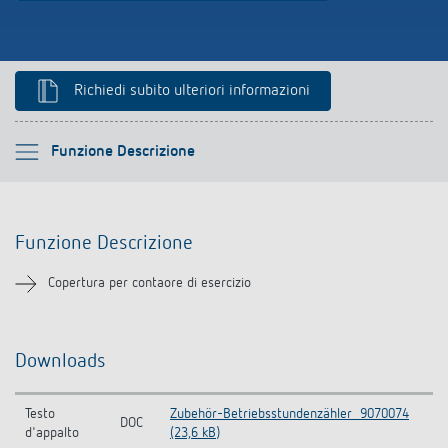
Richiedi subito ulteriori informazioni
Si prega di selezionare
Funzione Descrizione
Funzione Descrizione
Funzione Descrizione
Downloads
Copertura per contaore di esercizio
Prodotti analoghi
Downloads
Testo
Zubehör-Betriebsstundenzähler_9070074
DOC
d'appalto
(23,6 kB)