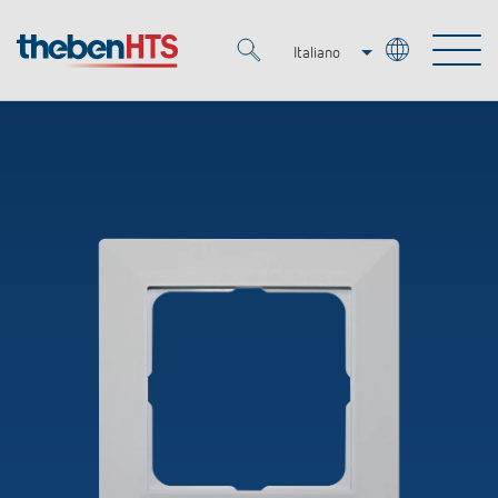
Italiano
Deutsch
Merkzettel (
0
)
Français
Prodotti
OEM
KNX
Soluzioni
Smart Home
Soluzioni OEM
DALI
Servizio
Esperti OEM
Regolazione del tempo e della luce
Rilevatori di presenza/movimento
Referenze
Azienda
Controllo dell'illuminazione DALI-2
Mediateca
Fari a LED