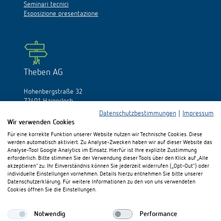
Seminari tecnici
Esposizione presentazione
Theben AG
Hohenbergstraße 32
72401 Haigerloch
Germania
Datenschutzbestimmungen
|
Impressum
Wir verwenden Cookies
Fon:
+49 (0)74 74/692-0
Für eine korrekte Funktion unserer Website nutzen wir Technische Cookies. Diese
Fax: +49 (0)74 74/692-150
werden automatisch aktiviert. Zu Analyse-Zwecken haben wir auf dieser Website das
E-Mail:
info@theben.de
Analyse-Tool Google Analytics im Einsatz. Hierfür ist Ihre explizite Zustimmung
erforderlich. Bitte stimmen Sie der Verwendung dieser Tools über den Klick auf „Alle
akzeptieren“ zu. Ihr Einverständnis können Sie jederzeit widerrufen („Opt-Out“) oder
individuelle Einstellungen vornehmen. Details hierzu entnehmen Sie bitte unserer
Datenschutzerklärung. Für weitere Informationen zu den von uns verwendeten
Cookies öffnen Sie die Einstellungen.
Vi preghiamo di visitarci su:
Notwendig
Performance