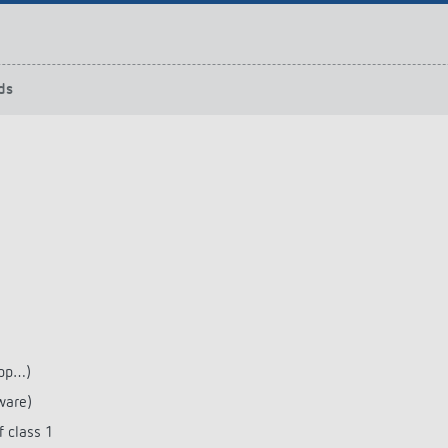
ds
App…)
ware)
 class 1