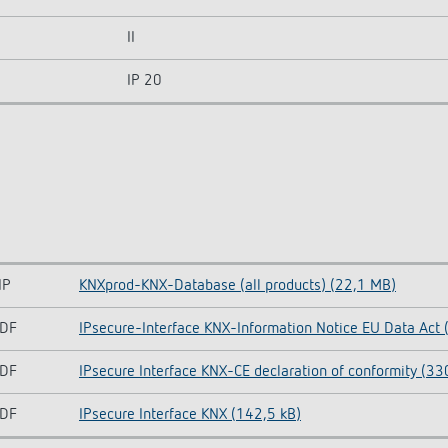
II
IP 20
IP
KNXprod-KNX-Database (all products) (22,1 MB)
DF
IPsecure-Interface KNX-Information Notice EU Data Act 
DF
IPsecure Interface KNX-CE declaration of conformity (33
DF
IPsecure Interface KNX (142,5 kB)