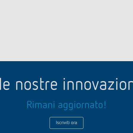
le nostre innovazio
Rimani aggiornato!
Iscriviti ora