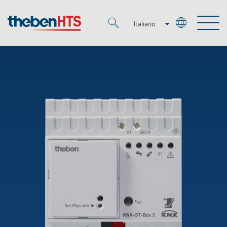
Italiano
Deutsch
Merkzettel (
0
)
Français
Prodotti
OEM
KNX
Soluzioni
Smart Home
Soluzioni OEM
DALI
Servizio
Esperti OEM
Regolazione del tempo e della luce
Rilevatori di presenza/movimento
Referenze
Azienda
Controllo dell'illuminazione DALI-2
Mediateca
Fari a LED