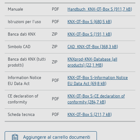
Manuale
PDF
Handbuch_KNX-OT-Box S (911,7 kB)
Istruzioni per l'uso
PDF
KNX-OT-Box S (680,5 kB)
Banca dati KNX
ZIP
KNX-OT-Box S (191,1 kB)
Simbolo CAD
ZIP
CAD_KNX-OT-Box (368,3 kB)
Banca dati KNX (tutti
KNXprod-KNX-Database (all
ZIP
prodotti)
products) (22,1 MB)
Information Notice
KNX-OT-Box S-Information Notice
PDF
EU Data Act
EU Data Act (69,8 kB)
CE declaration of
KNX-OT-Box S-CE declaration of
PDF
conformity
conformity (284,7 kB)
Scheda tecnica
PDF
KNX-OT-Box S (211,7 kB)
Aggiungere al carrello documenti