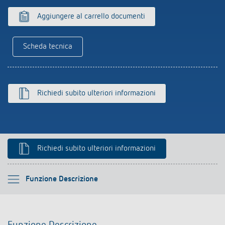
Aggiungere al carrello documenti
Scheda tecnica
Richiedi subito ulteriori informazioni
Richiedi subito ulteriori informazioni
Si prega di selezionare
Funzione Descrizione
Funzione Descrizione