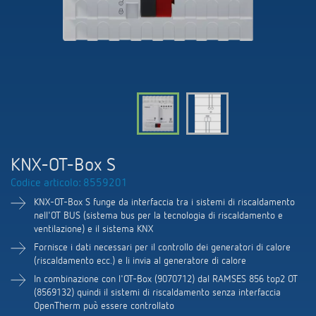
Emettitore LED (inglese)
Contattaci
Cataloghi e brochure
Theben AG
Regolazione del tempo e della luce
Comando delle lampade a LED
Ordinazione catalogo
Attualità
Ricerca prodotti
Climatizzazione
Vicino a voi. L'assistenza tecnica
Consigli sui sensori di CO2
Seminari tecnici e formazione online
Fiere
Mediateca
Accessori
I vostri referenti presso ThebenHTS
Smart Metering (inglese)
Newsletter
Esposizione, presentazione e formazione
LUXORliving
Consulente vendita nella regione
Referenze
KNX-OT-Box S
Sostenibilità
Distribuzione nel mondo
Codice articolo: 8559201
Le app di Theben
Cooperazione
KNX-OT-Box S funge da interfaccia tra i sistemi di riscaldamento
Come raggiungerci
nell'OT BUS (sistema bus per la tecnologia di riscaldamento e
Relè passo-passo: l'illuminazione
ventilazione) e il sistema KNX
Ambiente
Richiesta
Fornisce i dati necessari per il controllo dei generatori di calore
efficiente e a costi vantaggiosi
(riscaldamento ecc.) e li invia al generatore di calore
Design
Newsletter
In combinazione con l'OT-Box (9070712) dal RAMSES 856 top2 OT
knx-s
(8569132) quindi il sistemi di riscaldamento senza interfaccia
Storia
OpenTherm può essere controllato