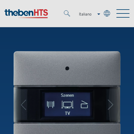
Italiano
Deutsch
Merkzettel (
0
)
Français
Prodotti
OEM
KNX
Soluzioni
Smart Home
Soluzioni OEM
DALI
Servizio
Esperti OEM
Regolazione del tempo e della luce
Rilevatori di presenza/movimento
Referenze
Azienda
Controllo dell'illuminazione DALI-2
Mediateca
Fari a LED