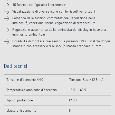
10 funzioni configurabili liberamente
Accessori
Visualizzazione di diverse icone con le rispettive funzioni
Comando delle funzioni commutazione, regolazione della
luminosità, veneziane, scena, regolazione di temperatura
Prodotti analoghi
Regolazione automatica della luminosità del display in base alla
luminosità ambientale
Possibilità di montare due sensori a pulsanti iON su scatola doppia
standard con accessorio 9070822 (distanza standard 71 mm)
Dati tecnici
Tensione d'esercizio KNX
Tensione Bus, ≤12,5 mA
Temperatura ambiente d'esercizio
-5°C ... 45°C
Tipo di protezione
IP 20
Classe di isolamento
III