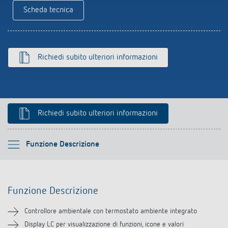
Scheda tecnica
Richiedi subito ulteriori informazioni
Richiedi subito ulteriori informazioni
Si prega di selezionare
Funzione Descrizione
Funzione Descrizione
Funzione Descrizione
Informazioni tecniche
Controllore ambientale con termostato ambiente integrato
Downloads
Display LC per visualizzazione di funzioni, icone e valori