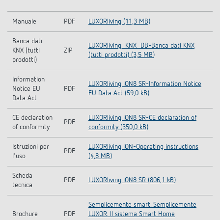
Manuale
PDF
LUXORliving (11,3 MB)
Banca dati
LUXORliving_KNX_DB-Banca dati KNX
KNX (tutti
ZIP
(tutti prodotti) (3,5 MB)
prodotti)
Information
LUXORliving iON8 SR-Information Notice
Notice EU
PDF
EU Data Act (59,0 kB)
Data Act
CE declaration
LUXORliving iON8 SR-CE declaration of
PDF
of conformity
conformity (350,0 kB)
Istruzioni per
LUXORliving iON-Operating instructions
PDF
l'uso
(4,8 MB)
Scheda
PDF
LUXORliving iON8 SR (806,1 kB)
tecnica
Semplicemente smart. Semplicemente
Brochure
PDF
LUXOR. Il sistema Smart Home