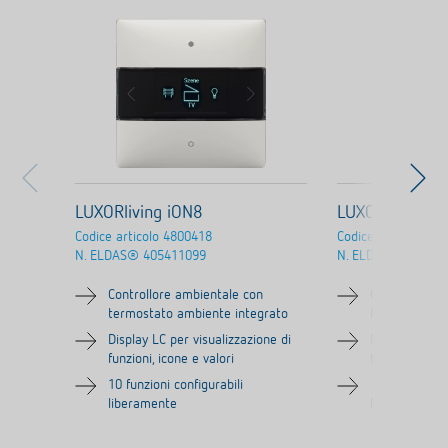
LUXORliving iON8
LUXORliving i
Codice articolo
4800418
Codice articolo
480
N. ELDAS®
405411099
N. ELDAS®
305290
Controllore ambientale con
Controllore a
termostato ambiente integrato
termostato a
Display LC per visualizzazione di
Display LC pe
funzioni, icone e valori
funzioni, icon
10 funzioni configurabili
10 funzioni co
liberamente
liberamente