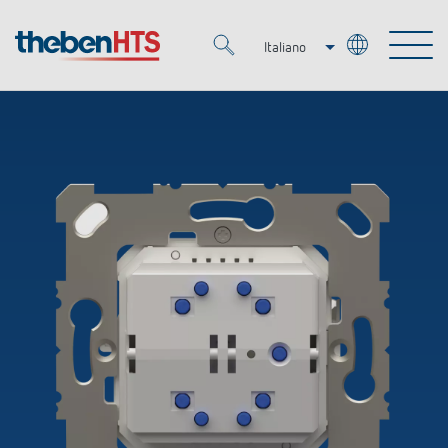
Italiano
Deutsch
Merkzettel (
0
)
Français
Prodotti
OEM
KNX
Soluzioni
Smart Home
Soluzioni OEM
DALI
Servizio
Esperti OEM
Regolazione del tempo e della luce
Rilevatori di presenza/movimento
Referenze
Azienda
Controllo dell'illuminazione DALI-2
Mediateca
Fari a LED