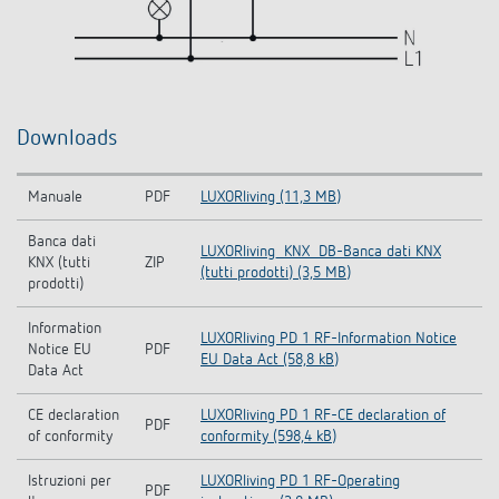
Downloads
Manuale
PDF
LUXORliving (11,3 MB)
Banca dati
LUXORliving_KNX_DB-Banca dati KNX
KNX (tutti
ZIP
(tutti prodotti) (3,5 MB)
prodotti)
Information
LUXORliving PD 1 RF-Information Notice
Notice EU
PDF
EU Data Act (58,8 kB)
Data Act
CE declaration
LUXORliving PD 1 RF-CE declaration of
PDF
of conformity
conformity (598,4 kB)
Istruzioni per
LUXORliving PD 1 RF-Operating
PDF