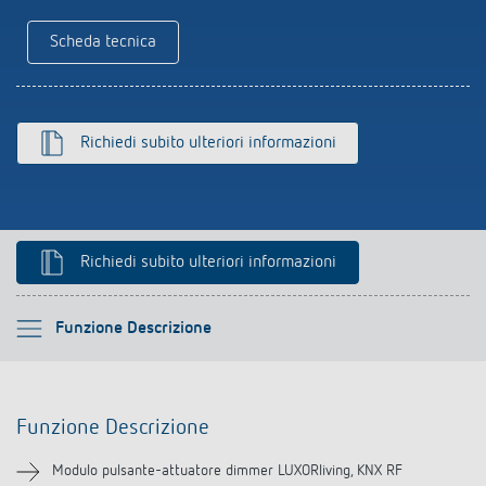
Scheda tecnica
Richiedi subito ulteriori informazioni
Richiedi subito ulteriori informazioni
Si prega di selezionare
Funzione Descrizione
Funzione Descrizione
Funzione Descrizione
Informazioni tecniche
Modulo pulsante-attuatore dimmer LUXORliving, KNX RF