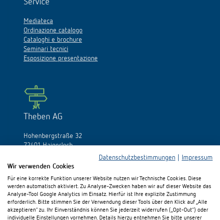
Service
Mediateca
Ordinazione catalogo
Cataloghi e brochure
Seminari tecnici
Esposizione presentazione
Theben AG
Hohenbergstraße 32
72401 Haigerloch
Germania
Datenschutzbestimmungen
|
Impressum
Wir verwenden Cookies
Fon:
+49 (0)74 74/692-0
Für eine korrekte Funktion unserer Website nutzen wir Technische Cookies. Diese
Fax: +49 (0)74 74/692-150
werden automatisch aktiviert. Zu Analyse-Zwecken haben wir auf dieser Website das
E-Mail:
info@theben.de
Analyse-Tool Google Analytics im Einsatz. Hierfür ist Ihre explizite Zustimmung
erforderlich. Bitte stimmen Sie der Verwendung dieser Tools über den Klick auf „Alle
akzeptieren“ zu. Ihr Einverständnis können Sie jederzeit widerrufen („Opt-Out“) oder
individuelle Einstellungen vornehmen. Details hierzu entnehmen Sie bitte unserer