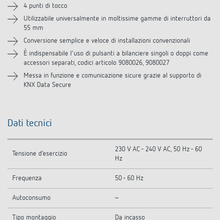
Downloads
4 punti di tocco
Utilizzabile universalmente in moltissime gamme di interruttori da
55 mm
Accessori
Conversione semplice e veloce di installazioni convenzionali
È indispensabile l'uso di pulsanti a bilanciere singoli o doppi come
accessori separati, codici articolo 9080026, 9080027
Messa in funzione e comunicazione sicure grazie al supporto di
KNX Data Secure
Dati tecnici
230 V AC - 240 V AC, 50 Hz - 60
Tensione d’esercizio
Hz
Frequenza
50 - 60 Hz
Autoconsumo
~
Tipo montaggio
Da incasso