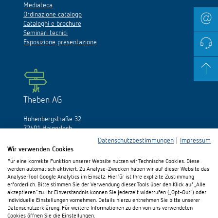
Mediateca
Ordinazione catalogo
Cataloghi e brochure
Seminari tecnici
Esposizione presentazione
Theben AG
Hohenbergstraße 32
72401 Haigerloch
Germania
Datenschutzbestimmungen
|
Impressum
Wir verwenden Cookies
Fon:
+49 (0)74 74/692-0
Für eine korrekte Funktion unserer Website nutzen wir Technische Cookies. Diese
Fax: +49 (0)74 74/692-150
werden automatisch aktiviert. Zu Analyse-Zwecken haben wir auf dieser Website das
E-Mail:
info@theben.de
Analyse-Tool Google Analytics im Einsatz. Hierfür ist Ihre explizite Zustimmung
erforderlich. Bitte stimmen Sie der Verwendung dieser Tools über den Klick auf „Alle
akzeptieren“ zu. Ihr Einverständnis können Sie jederzeit widerrufen („Opt-Out“) oder
individuelle Einstellungen vornehmen. Details hierzu entnehmen Sie bitte unserer
Datenschutzerklärung. Für weitere Informationen zu den von uns verwendeten
Cookies öffnen Sie die Einstellungen.