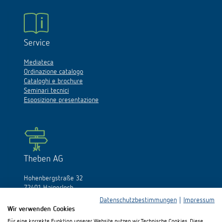
Service
Mediateca
Ordinazione catalogo
Cataloghi e brochure
Seminari tecnici
Esposizione presentazione
Theben AG
Hohenbergstraße 32
72401 Haigerloch
Germania
Datenschutzbestimmungen
|
Impressum
Wir verwenden Cookies
Fon:
+49 (0)74 74/692-0
Für eine korrekte Funktion unserer Website nutzen wir Technische Cookies. Diese