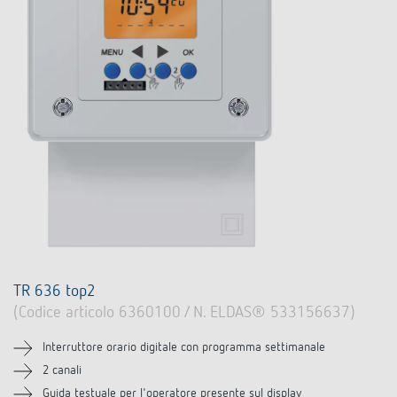
TR 636 top2
(Codice articolo 6360100 / N. ELDAS® 533156637)
Interruttore orario digitale con programma settimanale
2 canali
Guida testuale per l'operatore presente sul display