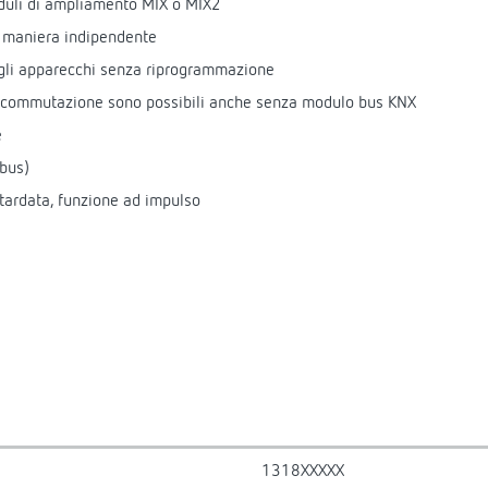
oduli di ampliamento MIX o MIX2
n maniera indipendente
egli apparecchi senza riprogrammazione
 di commutazione sono possibili anche senza modulo bus KNX
e
bus)
tardata, funzione ad impulso
1318XXXXX