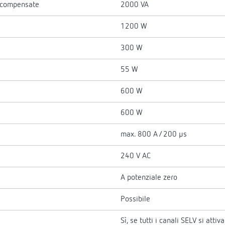
n compensate
2000 VA
1200 W
300 W
55 W
600 W
600 W
max. 800 A / 200 µs
240 V AC
A potenziale zero
Possibile
Sì, se tutti i canali SELV si attiv