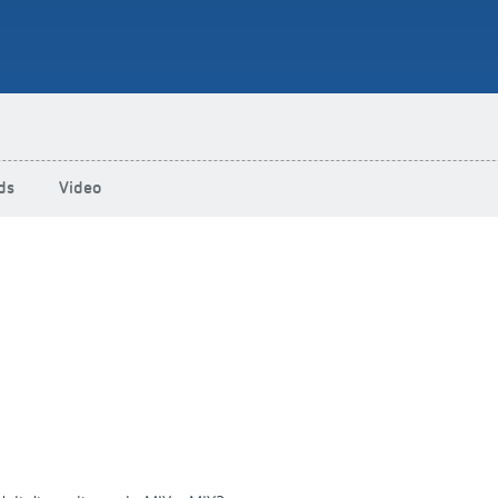
ds
Video