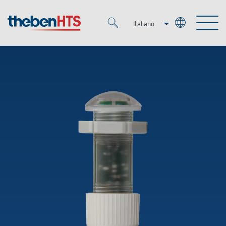
Italiano
Deutsch
Merkzettel (
0
)
Français
Prodotti
OEM
KNX
Soluzioni
Smart Home
Soluzioni OEM
DALI
Servizio
Esperti OEM
Regolazione del tempo e della luce
Rilevatori di presenza/movimento
Referenze
Azienda
Controllo dell'illuminazione DALI-2
Mediateca
Fari a LED