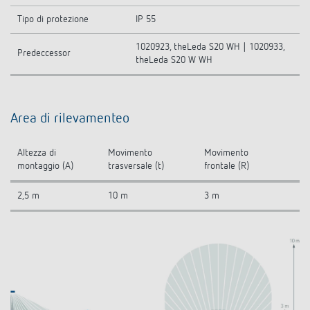
Tipo di protezione
IP 55
1020923, theLeda S20 WH | 1020933,
Predeccessor
theLeda S20 W WH
Area di rilevamenteo
Altezza di
Movimento
Movimento
montaggio (A)
trasversale (t)
frontale (R)
2,5 m
10 m
3 m