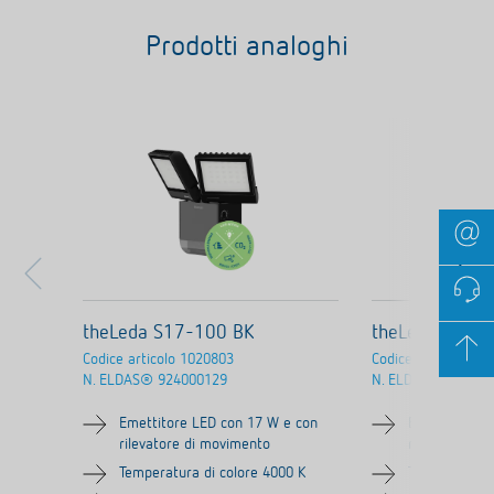
Prodotti analoghi
theLeda S17-100 BK
theLeda S8-1
Codice articolo
1020803
Codice articolo
102
N. ELDAS®
924000129
N. ELDAS®
924000
Emettitore LED con 17 W e con
Emettitore L
rilevatore di movimento
rilevatore di
Temperatura di colore 4000 K
Temperatura 