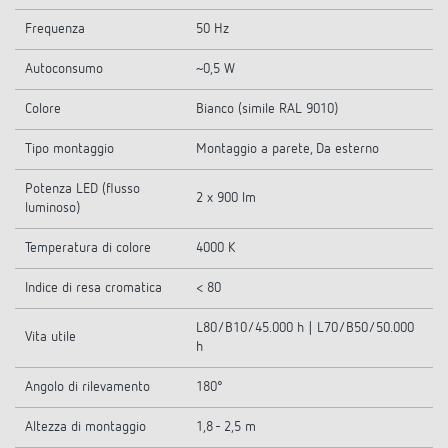
Frequenza
50 Hz
Autoconsumo
~0,5 W
Colore
Bianco (simile RAL 9010)
Tipo montaggio
Montaggio a parete, Da esterno
Potenza LED (flusso
2 x 900 lm
luminoso)
Temperatura di colore
4000 K
Indice di resa cromatica
< 80
L80/B10/45.000 h | L70/B50/50.000
Vita utile
h
Angolo di rilevamento
180°
Altezza di montaggio
1,8 - 2,5 m