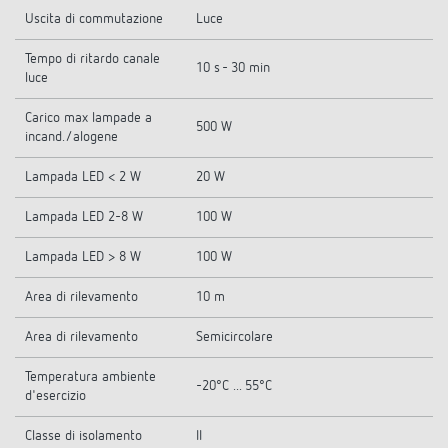
Uscita di commutazione
Luce
Tempo di ritardo canale
10 s - 30 min
luce
Carico max lampade a
500 W
incand./alogene
Lampada LED < 2 W
20 W
Lampada LED 2-8 W
100 W
Lampada LED > 8 W
100 W
Area di rilevamento
10 m
Area di rilevamento
Semicircolare
Temperatura ambiente
-20°C ... 55°C
d'esercizio
Classe di isolamento
II