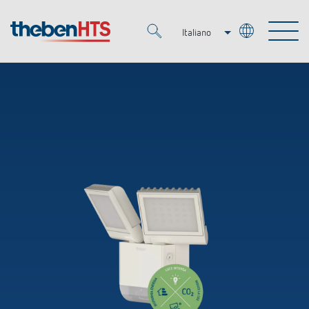
Italiano
Deutsch
Merkzettel (
0
)
Français
Prodotti
OEM
KNX
Soluzioni
Smart Home
Soluzioni OEM
DALI
Servizio
Esperti OEM
Regolazione del tempo e della luce
Rilevatori di presenza/movimento
Referenze
Azienda
Controllo dell'illuminazione DALI-2
Mediateca
Fari a LED