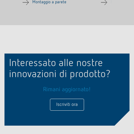
Montaggio a parete
Montaggio a 
Interessato alle nostre
innovazioni di prodotto?
Rimani aggiornato!
Iscriviti ora