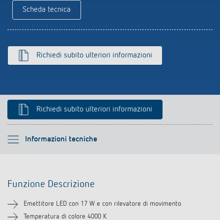
Scheda tecnica
Richiedi subito ulteriori informazioni
Richiedi subito ulteriori informazioni
Si prega di selezionare
Informazioni tecniche
Funzione Descrizione
Funzione Descrizione
Informazioni tecniche
Emettitore LED con 17 W e con rilevatore di movimento
Downloads
Temperatura di colore 4000 K