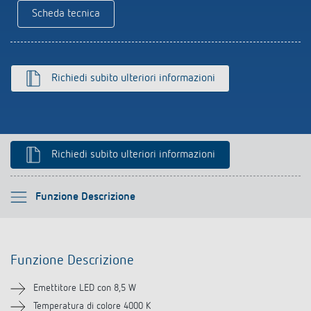
Scheda tecnica
Richiedi subito ulteriori informazioni
Richiedi subito ulteriori informazioni
Si prega di selezionare
Funzione Descrizione
Funzione Descrizione
Funzione Descrizione
Informazioni tecniche
Emettitore LED con 8,5 W
Downloads
Temperatura di colore 4000 K