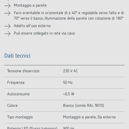
Montaggio a parete
Accessori
Faro orientabile in orizzontale di ± 40° e regolabile verso l‘alto e di
70° verso il basso, illuminazione della parete con rotazione di 180°
Adatto all'uso esterno
Prodotti analoghi
Può essere collegato in rete via cavo
Dati tecnici
Tensione d’esercizio
230 V AC
Frequenza
50 Hz
Autoconsumo
~0,5 W
Colore
Bianco (simile RAL 9010)
Tipo montaggio
Montaggio a parete, Da esterno
Potenza LED (flusso luminoso)
900 lm