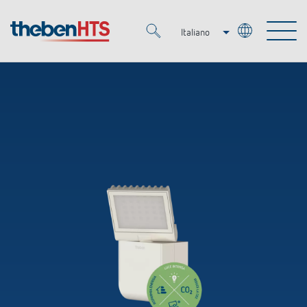
Italiano
Deutsch
Merkzettel (
0
)
Français
Prodotti
OEM
KNX
Soluzioni
Smart Home
Soluzioni OEM
DALI
Servizio
Esperti OEM
Regolazione del tempo e della luce
Rilevatori di presenza/movimento
Referenze
Azienda
Controllo dell'illuminazione DALI-2
Mediateca
Fari a LED