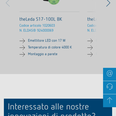
theLeda S17-100L BK
theLeda S17-
Codice articolo
1020603
Codice articolo
102
N. ELDAS®
924000069
N. ELDAS®
924000
Emettitore LED con 17 W
Emettitore L
Temperatura di colore 4000 K
Temperatura 
Montaggio a parete
Montaggio a 
Interessato alle nostre