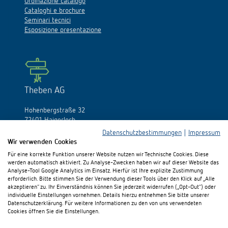
Ordinazione catalogo
Cataloghi e brochure
Seminari tecnici
Esposizione presentazione
Theben AG
Hohenbergstraße 32
72401 Haigerloch
Germania
Datenschutzbestimmungen
|
Impressum
Wir verwenden Cookies
Fon:
+49 (0)74 74/692-0
Für eine korrekte Funktion unserer Website nutzen wir Technische Cookies. Diese
Fax: +49 (0)74 74/692-150
werden automatisch aktiviert. Zu Analyse-Zwecken haben wir auf dieser Website das
E-Mail:
info@theben.de
Analyse-Tool Google Analytics im Einsatz. Hierfür ist Ihre explizite Zustimmung
erforderlich. Bitte stimmen Sie der Verwendung dieser Tools über den Klick auf „Alle
akzeptieren“ zu. Ihr Einverständnis können Sie jederzeit widerrufen („Opt-Out“) oder
individuelle Einstellungen vornehmen. Details hierzu entnehmen Sie bitte unserer
Datenschutzerklärung. Für weitere Informationen zu den von uns verwendeten
Cookies öffnen Sie die Einstellungen.