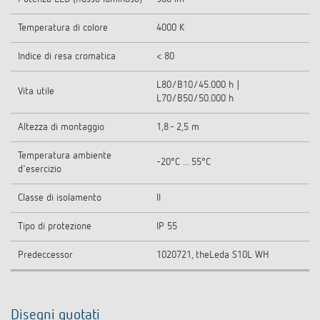
Temperatura di colore
4000 K
Indice di resa cromatica
< 80
L80/B10/45.000 h |
Vita utile
L70/B50/50.000 h
Altezza di montaggio
1,8 - 2,5 m
Temperatura ambiente
-20°C ... 55°C
d'esercizio
Classe di isolamento
II
Tipo di protezione
IP 55
Predeccessor
1020721, theLeda S10L WH
Disegni quotati