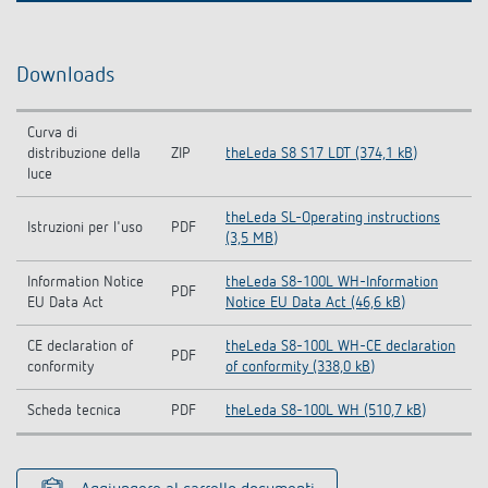
Downloads
Curva di
distribuzione della
ZIP
theLeda S8 S17 LDT (374,1 kB)
luce
theLeda SL-Operating instructions
Istruzioni per l'uso
PDF
(3,5 MB)
Information Notice
theLeda S8-100L WH-Information
PDF
EU Data Act
Notice EU Data Act (46,6 kB)
CE declaration of
theLeda S8-100L WH-CE declaration
PDF
conformity
of conformity (338,0 kB)
Scheda tecnica
PDF
theLeda S8-100L WH (510,7 kB)