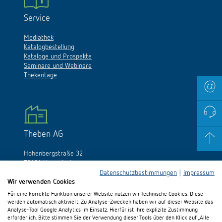
Service
Mediathek
Katalogbestellung
Kataloge und Prospekte
Seminare und Webinare
Thekentage
Theben AG
Hohenbergstraße 32
72401 Haigerloch
Deutschland
Datenschutzbestimmungen
|
Impressum
Wir verwenden Cookies
Tél.:
+49 (0)74 74/692-0
Für eine korrekte Funktion unserer Website nutzen wir Technische Cookies. Diese
Fax: +49 (0)74 74/692-150
werden automatisch aktiviert. Zu Analyse-Zwecken haben wir auf dieser Website das
E-Mail:
info@theben.de
Analyse-Tool Google Analytics im Einsatz. Hierfür ist Ihre explizite Zustimmung
erforderlich. Bitte stimmen Sie der Verwendung dieser Tools über den Klick auf „Alle