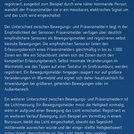
registriert, ausgelöst zum Beispiel durch eine näher kom­mende Person,
wandelt der Präsenzmelder sie in ein messbares, elektrisches Signal um
und das Licht wird eingeschaltet.
Der Unterschied zwischen Bewegungs- und Präsenzmeldern liegt in der
Empfindlichkeit der Sensoren. Präsenzmelder verfügen über deutlich
empfindlichere Sensoren als Bewegungsmelder und registrieren selbst
kleinste Bewegungen. Die empfindlichen Sensoren teilen den
Erfassungsbereich eines Präsenzmelders gleichmäßig in bis zu 1.000
Zonen ein. Wie ein Schachbrett ziehen sich die Zonen durch den
kompletten Erfassungsbereich. Selbst minimale Veränderungen im
Wärmebild, wie das Tippen auf einer Tastatur im Großraumbüro, werden
registriert. Ein Bewegungsmelder hingegen reagiert nur auf größere
Veränderungen im Wärmebild und eignet sich daher hauptsächlich für
Anwendungen bei größeren, gehenden Bewegungen oder im
Außenbereich.
Ein weiterer Unterschied zwischen Bewegungs- und Präsenzmeldern ist
die Lichtmessung. Ein Bewegungsmelder misst die Helligkeit einmalig,
wenn er aufgrund einer Bewegung das Licht einschaltet. Registriert er
im weiteren Verlauf Bewegung, zum Beispiel am Vormittag in einem
Büroraum, bleibt das Licht eingeschaltet, obwohl das Tageslicht
mittlerweile ausreichen würde und der einge- stellte Helligkeitswert
schon längst überschritten ist. Das Licht bleibt also unnötig