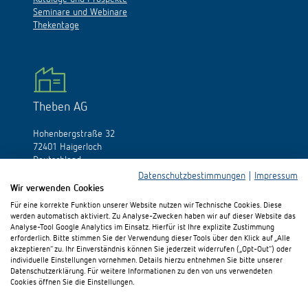
Seminare und Webinare
Thekentage
Theben AG
Hohenbergstraße 32
72401 Haigerloch
Deutschland
Datenschutzbestimmungen
|
Impressum
Tél.:
+49 (0)74 74/692-0
Wir verwenden Cookies
Fax: +49 (0)74 74/692-150
Für eine korrekte Funktion unserer Website nutzen wir Technische Cookies. Diese
E-Mail:
info@theben.de
werden automatisch aktiviert. Zu Analyse-Zwecken haben wir auf dieser Website das
Analyse-Tool Google Analytics im Einsatz. Hierfür ist Ihre explizite Zustimmung
erforderlich. Bitte stimmen Sie der Verwendung dieser Tools über den Klick auf „Alle
akzeptieren“ zu. Ihr Einverständnis können Sie jederzeit widerrufen („Opt-Out“) oder
individuelle Einstellungen vornehmen. Details hierzu entnehmen Sie bitte unserer
Datenschutzerklärung. Für weitere Informationen zu den von uns verwendeten
Cookies öffnen Sie die Einstellungen.
Besuchen Sie uns auf: