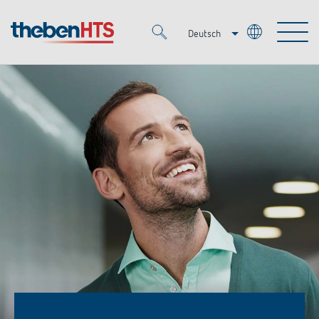
Deutsch
Italiano
Merkzettel (
0
)
Français
Produkte
OEM
KNX
Lösungen
Smart Home
OEM-Lösungen
DALI
Service
Ansprechpartner OEM
Zeit- und Lichtsteuerung
Präsenzmelder & Bewegungsmelder
Referenzen
Unternehmen
DALI-2 Lichtsteuerung
Mediathek
LED-Leuchten