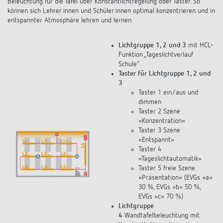
Beleuchtung für die Tafel über Konstantlichtregelung oder Taster. So
können sich Lehrer:innen und Schüler:innen optimal konzentrieren und in
entspannter Atmosphäre lehren und lernen.
Lichtgruppe 1, 2 und 3
mit HCL-
Funktion „Tageslichtverlauf
Schule“
Taster für Lichtgruppe 1, 2 und
3
Taster 1 ein/aus und
dimmen
Taster 2 Szene
«Konzentration»
Taster 3 Szene
«Entspannt»
Taster 4
«Tageslichtautomatik»
Taster 5 freie Szene
«Präsentation» (EVGs «a»
30 %, EVGs «b» 50 %,
EVGs «c» 70 %)
Lichtgruppe
4
Wandtafelbeleuchtung mit