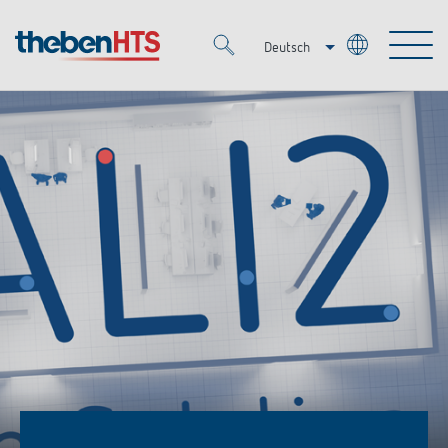
Deutsch
Italiano
Merkzettel (
0
)
Français
Produkte
OEM
KNX
Lösungen
Smart Home
OEM-Lösungen
DALI
Service
Ansprechpartner OEM
Zeit- und Lichtsteuerung
Präsenzmelder & Bewegungsmelder
Referenzen
Unternehmen
DALI-2 Lichtsteuerung
Mediathek
LED-Leuchten