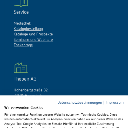
Service
Mediathek
Katalogbestellung
Kataloge und Prospekte
Seminare und Webinare
Thekentage
Theben AG
Hohenbergstraße 32
72401 Haigerloch
Deutschland
Datenschutzbestimmungen
|
Impressum
Tél.:
+49 (0)74 74/692-0
Wir verwenden Cookies
Fax: +49 (0)74 74/692-150
Für eine korrekte Funktion unserer Website nutzen wir Technische Cookies. Diese
E-Mail:
info@theben.de
werden automatisch aktiviert. Zu Analyse-Zwecken haben wir auf dieser Website das
Analyse-Tool Google Analytics im Einsatz. Hierfür ist Ihre explizite Zustimmung