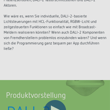
Präsenzsensoren, DALI-2 Tasterschnittstellen und DALI-2
schalten
Aktoren.
Anwendungen
Historie
LUXORliving
Wie wäre es, wenn Sie individuelle, DALI-2-basierte
Lichtsteuerungen mit HCL-Funktionalität, RGBW-Licht und
DALI-2 RS Plug App
zeitgesteuerten Funktionen so einfach wie mit Broadcast-
Meldern realisieren könnten? Wenn auch DALI-2 Komponenten
von Fremdherstellern problemlos einzubinden wären? Und wenn
sich die Programmierung ganz bequem per App durchführen
ließe?