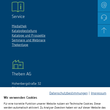
Service
Mediathek
Katalogbestellung
Kataloge und Prospekte
Seminare und Webinare
Thekentage
Theben AG
Hohenbergstraße 32
72401 Haigerloch
Deutschland
Datenschutzbestimmungen
|
Impressum
Wir verwenden Cookies
Tél.:
+49 (0)74 74/692-0
Für eine korrekte Funktion unserer Website nutzen wir Technische Cookies. Diese
Fax: +49 (0)74 74/692-150
werden automatisch aktiviert. Zu Analyse-Zwecken haben wir auf dieser Website das