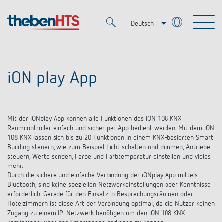
Deutsch
Italiano
Merkzettel (
0
)
Français
iON play App
Produkte
OEM
KNX
Mit der iONplay App können alle Funktionen des iON 108 KNX
Raumcontroller einfach und sicher per App bedient werden. Mit dem iON
108 KNX lassen sich bis zu 20 Funktionen in einem KNX-basierten Smart
Lösungen
Smart Home
Building steuern, wie zum Beispiel Licht schalten und dimmen, Antriebe
OEM-Lösungen
steuern, Werte senden, Farbe und Farbtemperatur einstellen und vieles
mehr.
DALI
Service
Ansprechpartner OEM
Durch die sichere und einfache Verbindung der iONplay App mittels
Zeit- und Lichtsteuerung
Bluetooth, sind keine speziellen Netzwerkeinstellungen oder Kenntnisse
Präsenzmelder & Bewegungsmelder
erforderlich. Gerade für den Einsatz in Besprechungsräumen oder
Referenzen
Unternehmen
DALI-2 Lichtsteuerung
Hotelzimmern ist diese Art der Verbindung optimal, da die Nutzer keinen
Mediathek
Zugang zu einem IP-Netzwerk benötigen um den iON 108 KNX
LED-Leuchten