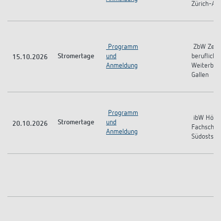
Zürich-Alt
schalten
Historie
LUXORliving
Programm
ZbW Zent
Stromertage
und
berufliche
15.10.2026
Anmeldung
Weiterbild
Gallen
Programm
ibW Höhe
Stromertage
und
20.10.2026
Fachschul
Anmeldung
Südostsch