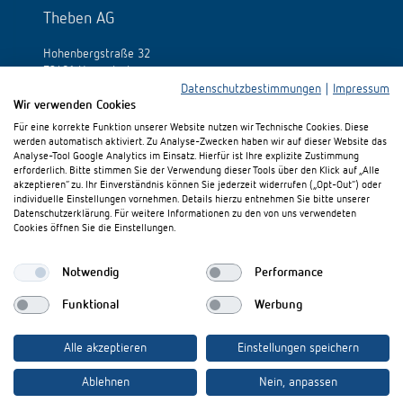
Theben AG
Hohenbergstraße 32
72401 Haigerloch
Deutschland
Datenschutzbestimmungen
|
Impressum
Wir verwenden Cookies
Tél.:
+49 (0)74 74/692-0
Für eine korrekte Funktion unserer Website nutzen wir Technische Cookies. Diese
Fax: +49 (0)74 74/692-150
werden automatisch aktiviert. Zu Analyse-Zwecken haben wir auf dieser Website das
E-Mail:
info@theben.de
Analyse-Tool Google Analytics im Einsatz. Hierfür ist Ihre explizite Zustimmung
erforderlich. Bitte stimmen Sie der Verwendung dieser Tools über den Klick auf „Alle
akzeptieren“ zu. Ihr Einverständnis können Sie jederzeit widerrufen („Opt-Out“) oder
individuelle Einstellungen vornehmen. Details hierzu entnehmen Sie bitte unserer
Datenschutzerklärung. Für weitere Informationen zu den von uns verwendeten
Cookies öffnen Sie die Einstellungen.
Besuchen Sie uns auf:
Notwendig
Performance
Funktional
Werbung
Alle akzeptieren
Einstellungen speichern
Ablehnen
Nein, anpassen
Impressum
Datenschutz