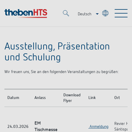
Deutsch
Italiano
Merkzettel (
0
)
Français
Ausstellung, Präsentation
Produkte
und Schulung
OEM
KNX
Wir freuen uns, Sie an den folgenden Veranstaltungen zu begrüßen:
Lösungen
Smart Home
OEM-Lösungen
Download
Datum
Anlass
Link
Ort
DALI
Flyer
Service
Ansprechpartner OEM
Zeit- und Lichtsteuerung
Präsenzmelder & Bewegungsmelder
Referenzen
Unternehmen
DALI-2 Lichtsteuerung
EM
Mediathek
Revier Hot
24.03.2026
Anmeldung
LED-Leuchten
Säntispark
Tischmesse