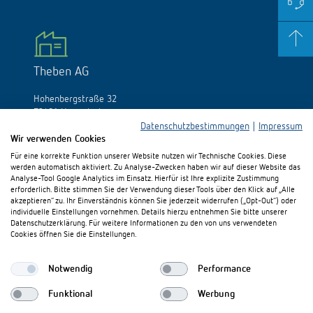
Theben AG
Hohenbergstraße 32
72401 Haigerloch
Deutschland
Datenschutzbestimmungen
|
Impressum
Wir verwenden Cookies
Tél.:
+49 (0)74 74/692-0
Für eine korrekte Funktion unserer Website nutzen wir Technische Cookies. Diese
Fax: +49 (0)74 74/692-150
werden automatisch aktiviert. Zu Analyse-Zwecken haben wir auf dieser Website das
E-Mail:
info@theben.de
Analyse-Tool Google Analytics im Einsatz. Hierfür ist Ihre explizite Zustimmung
erforderlich. Bitte stimmen Sie der Verwendung dieser Tools über den Klick auf „Alle
akzeptieren“ zu. Ihr Einverständnis können Sie jederzeit widerrufen („Opt-Out“) oder
individuelle Einstellungen vornehmen. Details hierzu entnehmen Sie bitte unserer
Datenschutzerklärung. Für weitere Informationen zu den von uns verwendeten
Cookies öffnen Sie die Einstellungen.
Besuchen Sie uns auf:
Notwendig
Performance
Funktional
Werbung