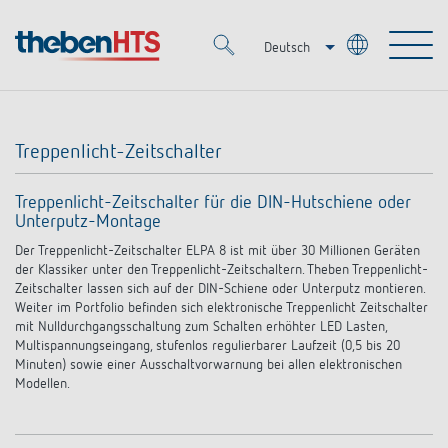
Deutsch
Italiano
Merkzettel (
0
)
Français
Treppenlicht-Zeitschalter
Produkte
Treppenlicht-Zeitschalter für die DIN-Hutschiene oder
Unterputz-Montage
OEM
KNX
Der Treppenlicht-Zeitschalter ELPA 8 ist mit über 30 Millionen Geräten
der Klassiker unter den Treppenlicht-Zeitschaltern. Theben Treppenlicht-
Lösungen
Smart Home
Zeitschalter lassen sich auf der DIN-Schiene oder Unterputz montieren.
OEM-Lösungen
Weiter im Portfolio befinden sich elektronische Treppenlicht Zeitschalter
mit Nulldurchgangsschaltung zum Schalten erhöhter LED Lasten,
DALI
Service
Multispannungseingang, stufenlos regulierbarer Laufzeit (0,5 bis 20
Ansprechpartner OEM
Zeit- und Lichtsteuerung
Minuten) sowie einer Ausschaltvorwarnung bei allen elektronischen
Modellen.
Präsenzmelder & Bewegungsmelder
Referenzen
Unternehmen
DALI-2 Lichtsteuerung
Mediathek
LED-Leuchten