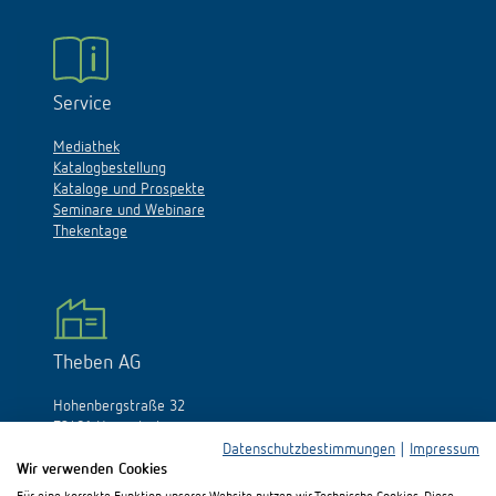
Service
Mediathek
Katalogbestellung
Kataloge und Prospekte
Seminare und Webinare
Thekentage
Theben AG
Hohenbergstraße 32
72401 Haigerloch
Deutschland
Datenschutzbestimmungen
|
Impressum
Wir verwenden Cookies
Tél.:
+49 (0)74 74/692-0