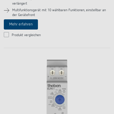
schalten
verlängert
Historie
Multifunktionsgerät mit 10 wählbaren Funktionen, einstellbar an
der Gerätefront
LUXORliving
Mehr erfahren
Produkt vergleichen