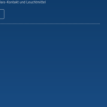
Fernbedienungen Melder / Strahler
ais-Kontakt und Leuchtmittel
Montagematerial Melder / Strahler
Mehr anzeigen
icht
LUXORliving