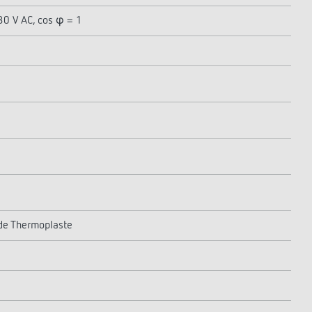
30 V AC, cos φ = 1
de Thermoplaste