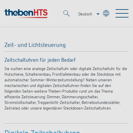
Deutsch
Italiano
Merkzettel (
0
)
Français
Zeit- und Lichtsteuerung
Produkte
Zeitschaltuhren für jeden Bedarf
OEM
Sie suchen eine analoge Zeitschaltuhr oder digitale Zeitschaltuhr für die
KNX
Hutschiene, Schaltereinbau, Fronttafeleinbau oder die Steckdose mit
automatischer Sommer-Winterzeitumstellung? Neben unseren
Lösungen
Smart Home
mechanischen und digitalen Zeitschaltuhren finden Sie auf den
OEM-Lösungen
folgenden Seiten weitere Theben-Produkte rund um das Thema
effiziente Zeitsteuerung: Dimmer, Dämmerungsschalter,
DALI
Service
Stromstoßschalter, Treppenlicht-Zeitschalter, Betriebsstundenzähler,
Ansprechpartner OEM
Zeit- und Lichtsteuerung
Zeitrelais oder unsere legendären Steckdosen-Zeitschaltuhren.
Präsenzmelder & Bewegungsmelder
Referenzen
Unternehmen
DALI-2 Lichtsteuerung
Mediathek
LED-Leuchten