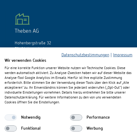
Theben AG
Hohenbergstraße 32
72401 Haigerloch
Deutschland
Datenschutzbestimmungen
|
Impressum
Wir verwenden Cookies
Tél.:
+49 (0)74 74/692-0
Für eine korrekte Funktion unserer Website nutzen wir Technische Cookies. Diese
Fax: +49 (0)74 74/692-150
werden automatisch aktiviert. Zu Analyse-Zwecken haben wir auf dieser Website das
E-Mail:
info@theben.de
Analyse-Tool Google Analytics im Einsatz. Hierfür ist Ihre explizite Zustimmung
erforderlich. Bitte stimmen Sie der Verwendung dieser Tools über den Klick auf „Alle
akzeptieren“ zu. Ihr Einverständnis können Sie jederzeit widerrufen („Opt-Out“) oder
individuelle Einstellungen vornehmen. Details hierzu entnehmen Sie bitte unserer
Datenschutzerklärung. Für weitere Informationen zu den von uns verwendeten
Cookies öffnen Sie die Einstellungen.
Besuchen Sie uns auf:
Notwendig
Performance
Funktional
Werbung