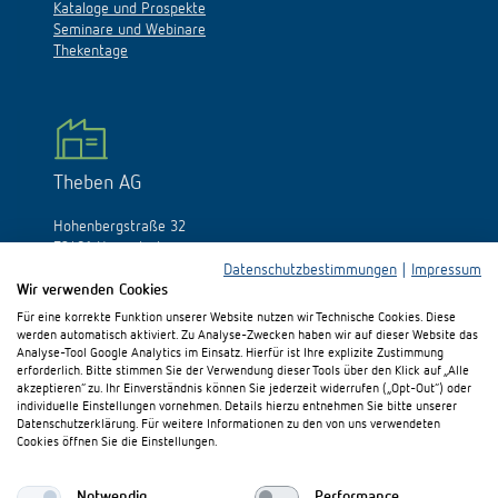
Kataloge und Prospekte
Seminare und Webinare
Thekentage
Theben AG
Hohenbergstraße 32
72401 Haigerloch
Deutschland
Datenschutzbestimmungen
|
Impressum
Wir verwenden Cookies
Tél.:
+49 (0)74 74/692-0
Für eine korrekte Funktion unserer Website nutzen wir Technische Cookies. Diese
Fax: +49 (0)74 74/692-150
werden automatisch aktiviert. Zu Analyse-Zwecken haben wir auf dieser Website das
E-Mail:
info@theben.de
Analyse-Tool Google Analytics im Einsatz. Hierfür ist Ihre explizite Zustimmung
erforderlich. Bitte stimmen Sie der Verwendung dieser Tools über den Klick auf „Alle
akzeptieren“ zu. Ihr Einverständnis können Sie jederzeit widerrufen („Opt-Out“) oder
individuelle Einstellungen vornehmen. Details hierzu entnehmen Sie bitte unserer
Datenschutzerklärung. Für weitere Informationen zu den von uns verwendeten
Cookies öffnen Sie die Einstellungen.
Besuchen Sie uns auf:
Notwendig
Performance