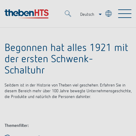
Deutsch
Italiano
Merkzettel (
0
)
Français
Begonnen hat alles 1921 mit
Produkte
der ersten Schwenk-
OEM
Schaltuhr
KNX
Seitdem ist in der Historie von Theben viel geschehen. Erfahren Sie in
Lösungen
Smart Home
OEM-Lösungen
diesem Bereich mehr über 100 Jahre bewegte Unternehmensgeschichte,
die Produkte und natürlich die Personen dahinter.
DALI
Service
Ansprechpartner OEM
Zeit- und Lichtsteuerung
Präsenzmelder & Bewegungsmelder
Referenzen
Unternehmen
DALI-2 Lichtsteuerung
Themenfilter:
Mediathek
LED-Leuchten