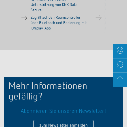
Unterstützung von KNX Data
Unterstützun
Secure
Secure
Zugriff auf den Raumcontroller
Zugriff auf d
über Bluetooth und Bedienung mit
über Bluetoo
IONplay-App
IONplay-App
Mehr Informationen
gefällig?
Abonnieren Sie unseren Newsletter!
zum Newsletter anmelden