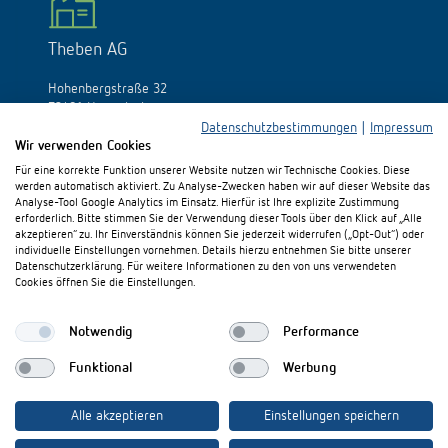
Theben AG
Hohenbergstraße 32
72401 Haigerloch
Deutschland
Datenschutzbestimmungen
|
Impressum
Wir verwenden Cookies
Tél.:
+49 (0)74 74/692-0
Für eine korrekte Funktion unserer Website nutzen wir Technische Cookies. Diese
Fax: +49 (0)74 74/692-150
werden automatisch aktiviert. Zu Analyse-Zwecken haben wir auf dieser Website das
E-Mail:
info@theben.de
Analyse-Tool Google Analytics im Einsatz. Hierfür ist Ihre explizite Zustimmung
erforderlich. Bitte stimmen Sie der Verwendung dieser Tools über den Klick auf „Alle
akzeptieren“ zu. Ihr Einverständnis können Sie jederzeit widerrufen („Opt-Out“) oder
individuelle Einstellungen vornehmen. Details hierzu entnehmen Sie bitte unserer
Datenschutzerklärung. Für weitere Informationen zu den von uns verwendeten
Cookies öffnen Sie die Einstellungen.
Besuchen Sie uns auf:
Notwendig
Performance
Funktional
Werbung
Alle akzeptieren
Einstellungen speichern