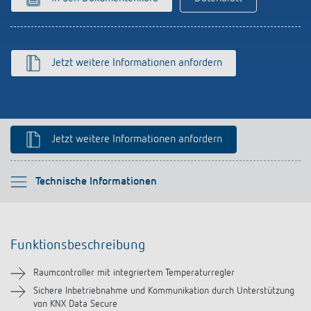
schalten
Historie
LUXORliving
Jetzt weitere Informationen anfordern
Jetzt weitere Informationen anfordern
Bitte auswählen
Technische Informationen
Funktionsbeschreibung
Funktionsbeschreibung
Technische Informationen
Raumcontroller mit integriertem Temperaturregler
Downloads
Sichere Inbetriebnahme und Kommunikation durch Unterstützung
von KNX Data Secure