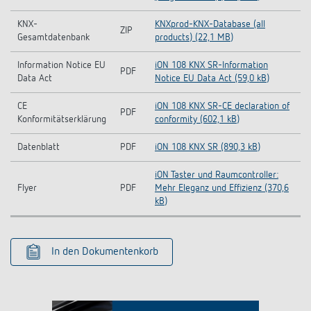
KNX-
KNXprod-KNX-Database (all
ZIP
Gesamtdatenbank
products) (22,1 MB)
Information Notice EU
iON 108 KNX SR-Information
PDF
Data Act
Notice EU Data Act (59,0 kB)
CE
iON 108 KNX SR-CE declaration of
PDF
Konformitätserklärung
conformity (602,1 kB)
Datenblatt
PDF
iON 108 KNX SR (890,3 kB)
iON Taster und Raumcontroller:
Flyer
PDF
Mehr Eleganz und Effizienz (370,6
kB)
In den Dokumentenkorb