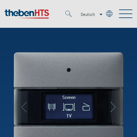
Deutsch
Italiano
Merkzettel (
0
)
Français
Produkte
OEM
KNX
Lösungen
Smart Home
OEM-Lösungen
DALI
Service
Ansprechpartner OEM
Zeit- und Lichtsteuerung
Präsenzmelder & Bewegungsmelder
Referenzen
Unternehmen
DALI-2 Lichtsteuerung
Mediathek
LED-Leuchten