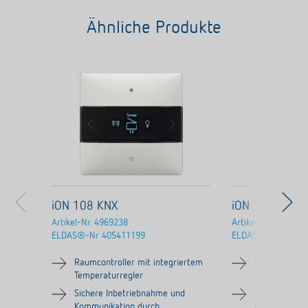
Ähnliche Produkte
iON 108 KNX
iON 108 KNX 
Artikel-Nr.
4969238
Artikel-Nr.
496924
ELDAS®-Nr
405411199
ELDAS®-Nr
30529
Raumcontroller mit integriertem
Raumcontroll
Temperaturregler
Temperaturre
Sichere Inbetriebnahme und
Sichere Inbe
Kommunikation durch
Kommunikati