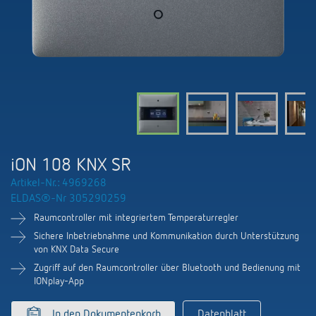
KNX-Systeme
Kontakt
Kataloge und Prospekte
Theben AG
Zeit- und Lichtsteuerung
Präsenzmelder und Bewegungsmelder
Katalogbestellung
Aktuelles
Produktfinder
Klimaregelung
Hotline
Klimaregelung
Fachseminare und Online-Trainings
Messe
Mediathek
Zubehör
Ansprechpartner
LEDs schalten und dimmen
Newsletter
Ausstellung, Präsentation und Schulung
LUXORliving
Ansprechpartnersuche Schweiz
Richtig lüften: CO2 Sensoren von Theben
iON 108 KNX SR
Nachhaltigkeit
Vertrieb Weltweit
Artikel-Nr.: 4969268
Smart Metering
ELDAS®-Nr 305290259
Karriere bei ThebenHTS
Anfrage
Raumcontroller mit integriertem Temperaturregler
Referenzen
Verbände und Institutionen
Sichere Inbetriebnahme und Kommunikation durch Unterstützung
Anfahrt
von KNX Data Secure
Apps von Theben
Zugriff auf den Raumcontroller über Bluetooth und Bedienung mit
Umwelt
Newsletter
IONplay-App
Stromstossschalter: Licht effizient
Design
In den Dokumentenkorb
Datenblatt