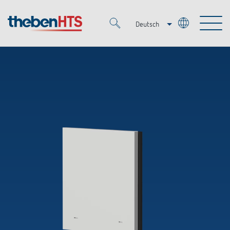
Deutsch
Italiano
Merkzettel (
0
)
Français
Produkte
OEM
KNX
Lösungen
Smart Home
OEM-Lösungen
DALI
Service
Ansprechpartner OEM
Zeit- und Lichtsteuerung
Präsenzmelder & Bewegungsmelder
Referenzen
Unternehmen
DALI-2 Lichtsteuerung
Mediathek
LED-Leuchten