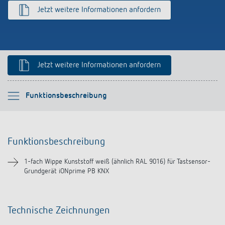
schalten
Jetzt weitere Informationen anfordern
Historie
LUXORliving
Jetzt weitere Informationen anfordern
Bitte auswählen
Funktionsbeschreibung
Funktionsbeschreibung
Funktionsbeschreibung
Downloads
1-fach Wippe Kunststoff weiß (ähnlich RAL 9016) für Tastsensor-
Grundgerät iONprime PB KNX
Technische Zeichnungen