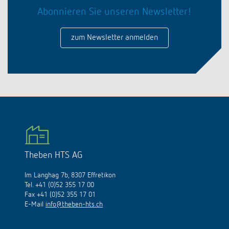
KNX-Systeme
Kontakt
Abonnieren Sie unseren Newsletter!
Kataloge und Prospekte
Theben AG
Zeit- und Lichtsteuerung
Präsenzmelder und Bewegungsmelder
Katalogbestellung
zum Newsletter anmelden
Aktuelles
Produktfinder
Klimaregelung
Hotline
Klimaregelung
Fachseminare und Online-Trainings
Messe
Mediathek
Zubehör
Ansprechpartner
LEDs schalten und dimmen
Newsletter
Ausstellung, Präsentation und Schulung
LUXORliving
Ansprechpartnersuche Schweiz
Richtig lüften: CO2 Sensoren von Theben
Nachhaltigkeit
Vertrieb Weltweit
Smart Metering
Karriere bei ThebenHTS
Anfrage
Theben HTS AG
Referenzen
Verbände und Institutionen
Im Langhag 7b, 8307 Effretikon
Anfahrt
Apps von Theben
Tel. +41 (0)52 355 17 00
Fax +41 (0)52 355 17 01
Umwelt
Newsletter
E-Mail
info@theben-hts.ch
Stromstossschalter: Licht effizient
Design