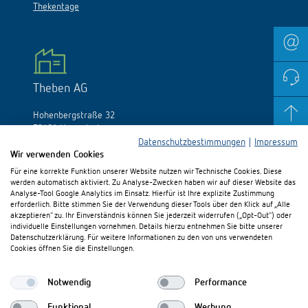
Thekentage
Theben AG
Hohenbergstraße 32
72401 Haigerloch
Deutschland
Datenschutzbestimmungen
|
Impressum
Wir verwenden Cookies
Tél.:
+49 (0)74 74/692-0
Für eine korrekte Funktion unserer Website nutzen wir Technische Cookies. Diese
Fax: +49 (0)74 74/692-150
werden automatisch aktiviert. Zu Analyse-Zwecken haben wir auf dieser Website das
E-Mail:
info@theben.de
Analyse-Tool Google Analytics im Einsatz. Hierfür ist Ihre explizite Zustimmung
erforderlich. Bitte stimmen Sie der Verwendung dieser Tools über den Klick auf „Alle
akzeptieren“ zu. Ihr Einverständnis können Sie jederzeit widerrufen („Opt-Out“) oder
individuelle Einstellungen vornehmen. Details hierzu entnehmen Sie bitte unserer
Datenschutzerklärung. Für weitere Informationen zu den von uns verwendeten
Cookies öffnen Sie die Einstellungen.
Besuchen Sie uns auf:
Notwendig
Performance
Funktional
Werbung