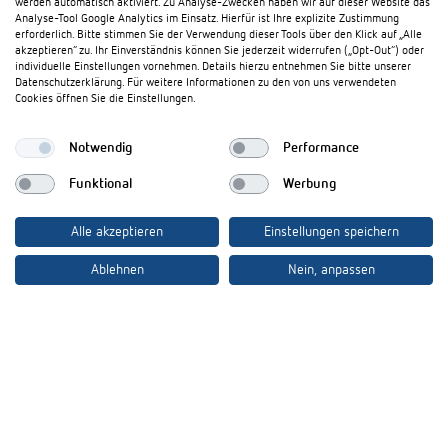
werden automatisch aktiviert. Zu Analyse-Zwecken haben wir auf dieser Website das
Analyse-Tool Google Analytics im Einsatz. Hierfür ist Ihre explizite Zustimmung
Theben AG
erforderlich. Bitte stimmen Sie der Verwendung dieser Tools über den Klick auf „Alle
akzeptieren“ zu. Ihr Einverständnis können Sie jederzeit widerrufen („Opt-Out“) oder
individuelle Einstellungen vornehmen. Details hierzu entnehmen Sie bitte unserer
Hohenbergstraße 32
Datenschutzerklärung. Für weitere Informationen zu den von uns verwendeten
72401 Haigerloch
Cookies öffnen Sie die Einstellungen.
Deutschland
Tél.:
+49 (0)74 74/692-0
Notwendig
Performance
Fax: +49 (0)74 74/692-150
E-Mail:
info@theben.de
Funktional
Werbung
Alle akzeptieren
Einstellungen speichern
Ablehnen
Nein, anpassen
Besuchen Sie uns auf:
Impressum
Datenschutz