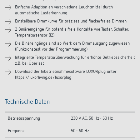
Videos
Einfache Adaption an verschiedene Leuchtmittel durch
automatische Lasterkennung
Zubehör
Einstellbare Dimmkurve für präzises und flackerfreies Dimmen
2 Binäreingänge für potentialfreie Kontakte wie Taster, Schalter,
Temperatursensor (I2)
Die Binäreingänge sind ab Werk dem Dimmausgang zugewiesen
(Funktionstest vor der Programmierung)
Integrierte Temperaturüberwachung für erhöhte Betriebssicherheit
z.B. bei Überlast
Download der Inbetriebnahmesoftware LUXORplug unter
https://luxorliving.de/luxorplug
Technische Daten
Betriebsspannung
230 V AC, 50 Hz - 60 Hz
Frequenz
50 - 60 Hz