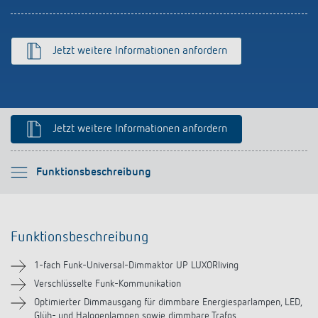
schalten
Historie
LUXORliving
Jetzt weitere Informationen anfordern
Jetzt weitere Informationen anfordern
Bitte auswählen
Funktionsbeschreibung
Funktionsbeschreibung
Funktionsbeschreibung
Technische Informationen
1-fach Funk-Universal-Dimmaktor UP LUXORliving
Downloads
Verschlüsselte Funk-Kommunikation
Optimierter Dimmausgang für dimmbare Energiesparlampen, LED,
Glüh- und Halogenlampen sowie dimmbare Trafos.