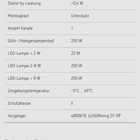
Stand-by Leistung
~0,4 W
Montageart
Unterputz
Anzahl Kanäle
1
Glüh-/Halogenlampenlast
250 W
LED-Lampe < 2 W
22 W
LED-Lampe 2-8 W
250 W
LED-Lampe > 8 W
250 W
Umgebungstemperatur
-5°C ... 45°C
Schutzklasse
II
Vorgänger
4800670, LUXORliving D1 RF