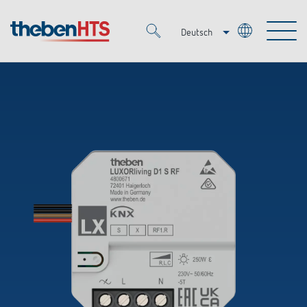
Deutsch
Italiano
Merkzettel (
0
)
Français
Produkte
OEM
KNX
Lösungen
Smart Home
OEM-Lösungen
DALI
Service
Ansprechpartner OEM
Zeit- und Lichtsteuerung
Präsenzmelder & Bewegungsmelder
Referenzen
Unternehmen
DALI-2 Lichtsteuerung
Mediathek
LED-Leuchten