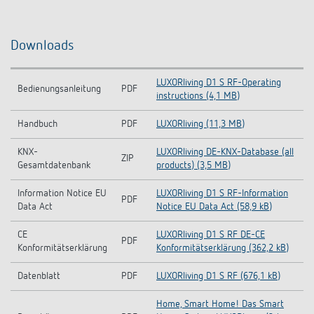
Downloads
LUXORliving D1 S RF-Operating
Bedienungsanleitung
PDF
instructions (4,1 MB)
Handbuch
PDF
LUXORliving (11,3 MB)
KNX-
LUXORliving DE-KNX-Database (all
ZIP
Gesamtdatenbank
products) (3,5 MB)
Information Notice EU
LUXORliving D1 S RF-Information
PDF
Data Act
Notice EU Data Act (58,9 kB)
CE
LUXORliving D1 S RF DE-CE
PDF
Konformitätserklärung
Konformitätserklärung (362,2 kB)
Datenblatt
PDF
LUXORliving D1 S RF (676,1 kB)
Home, Smart Home! Das Smart