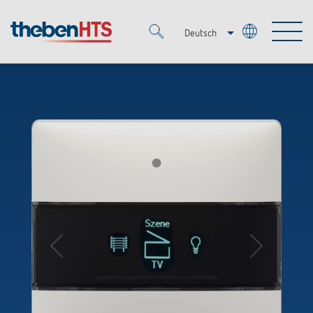
Deutsch
Italiano
Merkzettel (
0
)
Français
Produkte
OEM
KNX
Lösungen
Smart Home
OEM-Lösungen
DALI
Service
Ansprechpartner OEM
Zeit- und Lichtsteuerung
Präsenzmelder & Bewegungsmelder
Referenzen
Unternehmen
DALI-2 Lichtsteuerung
Mediathek
LED-Leuchten