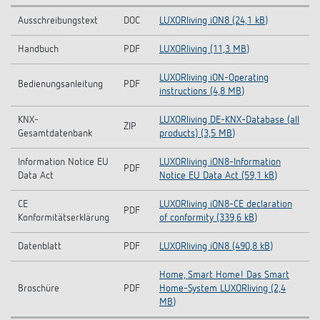
Ausschreibungstext
DOC
LUXORliving iON8 (24,1 kB)
Handbuch
PDF
LUXORliving (11,3 MB)
LUXORliving iON-Operating
Bedienungsanleitung
PDF
instructions (4,8 MB)
KNX-
LUXORliving DE-KNX-Database (all
ZIP
Gesamtdatenbank
products) (3,5 MB)
Information Notice EU
LUXORliving iON8-Information
PDF
Data Act
Notice EU Data Act (59,1 kB)
CE
LUXORliving iON8-CE declaration
PDF
Konformitätserklärung
of conformity (339,6 kB)
Datenblatt
PDF
LUXORliving iON8 (490,8 kB)
Home, Smart Home! Das Smart
Broschüre
PDF
Home-System LUXORliving (2,4
MB)