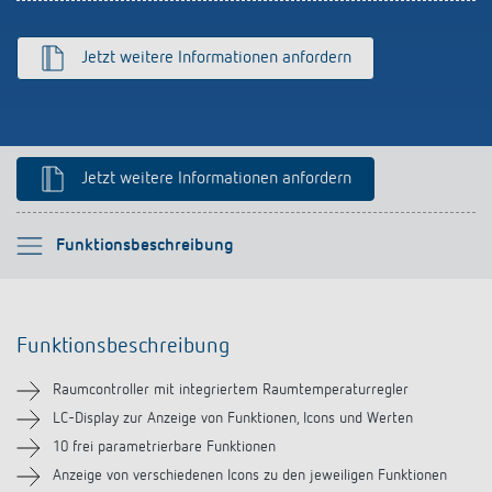
schalten
Historie
Jetzt weitere Informationen anfordern
LUXORliving
Jetzt weitere Informationen anfordern
Bitte auswählen
Funktionsbeschreibung
Funktionsbeschreibung
Funktionsbeschreibung
Technische Informationen
Raumcontroller mit integriertem Raumtemperaturregler
Downloads
LC-Display zur Anzeige von Funktionen, Icons und Werten
10 frei parametrierbare Funktionen
Videos
Anzeige von verschiedenen Icons zu den jeweiligen Funktionen