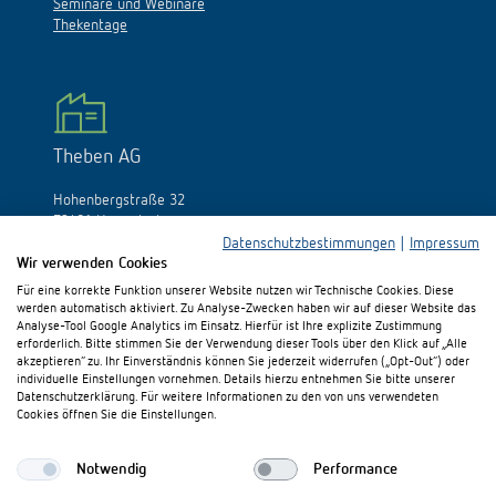
Seminare und Webinare
Thekentage
Theben AG
Hohenbergstraße 32
72401 Haigerloch
Deutschland
Datenschutzbestimmungen
|
Impressum
Wir verwenden Cookies
Tél.:
+49 (0)74 74/692-0
Für eine korrekte Funktion unserer Website nutzen wir Technische Cookies. Diese
Fax: +49 (0)74 74/692-150
werden automatisch aktiviert. Zu Analyse-Zwecken haben wir auf dieser Website das
E-Mail:
info@theben.de
Analyse-Tool Google Analytics im Einsatz. Hierfür ist Ihre explizite Zustimmung
erforderlich. Bitte stimmen Sie der Verwendung dieser Tools über den Klick auf „Alle
akzeptieren“ zu. Ihr Einverständnis können Sie jederzeit widerrufen („Opt-Out“) oder
individuelle Einstellungen vornehmen. Details hierzu entnehmen Sie bitte unserer
Datenschutzerklärung. Für weitere Informationen zu den von uns verwendeten
Cookies öffnen Sie die Einstellungen.
Besuchen Sie uns auf:
Notwendig
Performance