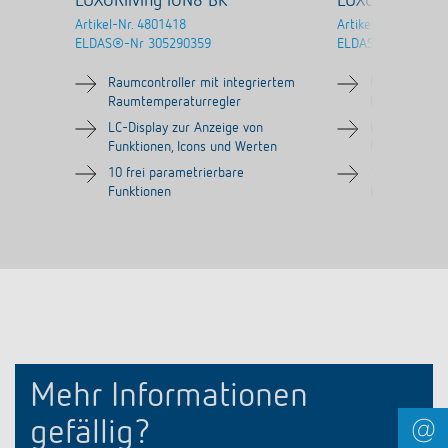
LUXORliving iON8 BK
LUXORliving i
Artikel-Nr.
4801418
Artikel-Nr.
480241
ELDAS®-Nr
305290359
ELDAS®-Nr
30529
Raumcontroller mit integriertem
Raumcontroll
Raumtemperaturregler
Raumtempera
LC-Display zur Anzeige von
LC-Display zu
Funktionen, Icons und Werten
Funktionen, 
10 frei parametrierbare
10 frei param
Funktionen
Funktionen
Mehr Informationen
gefällig?