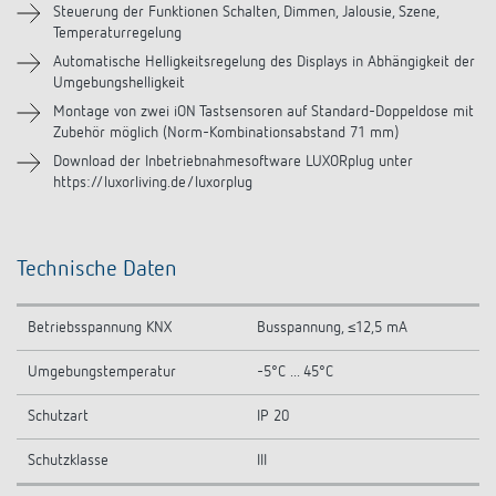
Steuerung der Funktionen Schalten, Dimmen, Jalousie, Szene,
Temperaturregelung
Zubehör
Automatische Helligkeitsregelung des Displays in Abhängigkeit der
Umgebungshelligkeit
Ähnliche Produkte
Montage von zwei iON Tastsensoren auf Standard-Doppeldose mit
Zubehör möglich (Norm-Kombinationsabstand 71 mm)
Download der Inbetriebnahmesoftware LUXORplug unter
https://luxorliving.de/luxorplug
Technische Daten
Betriebsspannung KNX
Busspannung, ≤12,5 mA
Umgebungstemperatur
-5°C ... 45°C
Schutzart
IP 20
Schutzklasse
III