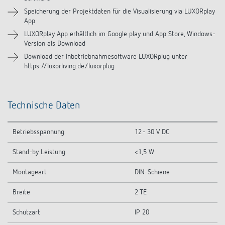
Videos
Speicherung der Projektdaten für die Visualisierung via LUXORplay
App
LUXORplay App erhältlich im Google play und App Store, Windows-
Version als Download
Download der Inbetriebnahmesoftware LUXORplug unter
https://luxorliving.de/luxorplug
Technische Daten
Betriebsspannung
12 - 30 V DC
Stand-by Leistung
<1,5 W
Montageart
DIN-Schiene
Breite
2 TE
Schutzart
IP 20