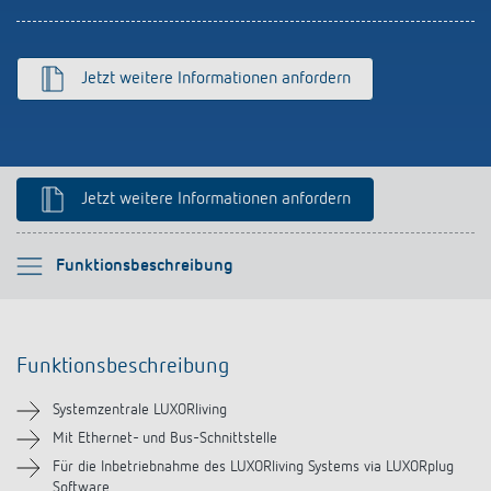
schalten
Historie
LUXORliving
Jetzt weitere Informationen anfordern
Jetzt weitere Informationen anfordern
Bitte auswählen
Funktionsbeschreibung
Funktionsbeschreibung
Funktionsbeschreibung
Technische Informationen
Systemzentrale LUXORliving
Downloads
Mit Ethernet- und Bus-Schnittstelle
Für die Inbetriebnahme des LUXORliving Systems via LUXORplug
Software