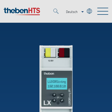
Deutsch
Italiano
Merkzettel (
0
)
Français
Produkte
OEM
KNX
Lösungen
Smart Home
OEM-Lösungen
DALI
Service
Ansprechpartner OEM
Zeit- und Lichtsteuerung
Präsenzmelder & Bewegungsmelder
Referenzen
Unternehmen
DALI-2 Lichtsteuerung
Mediathek
LED-Leuchten