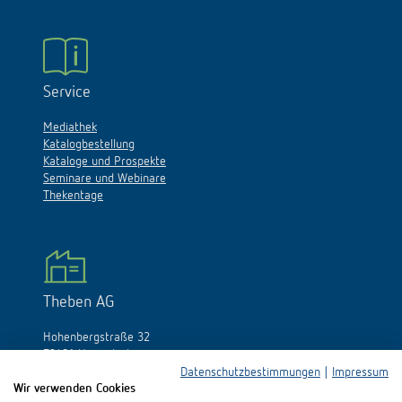
Service
Mediathek
Katalogbestellung
Kataloge und Prospekte
Seminare und Webinare
Thekentage
Theben AG
Hohenbergstraße 32
72401 Haigerloch
Deutschland
Datenschutzbestimmungen
|
Impressum
Wir verwenden Cookies
Tél.:
+49 (0)74 74/692-0