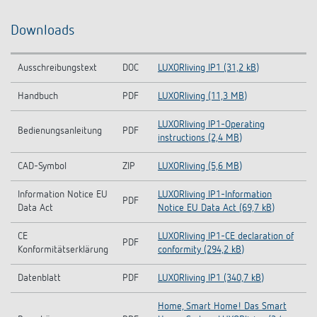
Downloads
Ausschreibungstext
DOC
LUXORliving IP1 (31,2 kB)
Handbuch
PDF
LUXORliving (11,3 MB)
LUXORliving IP1-Operating
Bedienungsanleitung
PDF
instructions (2,4 MB)
CAD-Symbol
ZIP
LUXORliving (5,6 MB)
Information Notice EU
LUXORliving IP1-Information
PDF
Data Act
Notice EU Data Act (69,7 kB)
CE
LUXORliving IP1-CE declaration of
PDF
Konformitätserklärung
conformity (294,2 kB)
Datenblatt
PDF
LUXORliving IP1 (340,7 kB)
Home, Smart Home! Das Smart