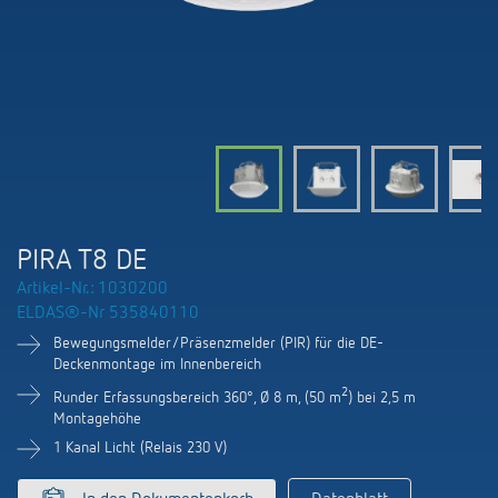
KNX-Systeme
Kontakt
Kataloge und Prospekte
Theben AG
Zeit- und Lichtsteuerung
Präsenzmelder und Bewegungsmelder
Katalogbestellung
Aktuelles
Produktfinder
Klimaregelung
Hotline
Klimaregelung
Fachseminare und Online-Trainings
Messe
Mediathek
Zubehör
Ansprechpartner
LEDs schalten und dimmen
Newsletter
Ausstellung, Präsentation und Schulung
LUXORliving
Ansprechpartnersuche Schweiz
Richtig lüften: CO2 Sensoren von Theben
PIRA T8 DE
Nachhaltigkeit
Vertrieb Weltweit
Artikel-Nr.: 1030200
Smart Metering
ELDAS®-Nr 535840110
Karriere bei ThebenHTS
Anfrage
Bewegungsmelder/Präsenzmelder (PIR) für die DE-
Referenzen
Deckenmontage im Innenbereich
Verbände und Institutionen
Anfahrt
2
Runder Erfassungsbereich 360°, Ø 8 m, (50 m
) bei 2,5 m
Apps von Theben
Montagehöhe
Umwelt
Newsletter
1 Kanal Licht (Relais 230 V)
Stromstossschalter: Licht effizient
Design