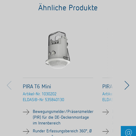
Ähnliche Produkte
PIRA T6 Mini
PIRA T8 AP
Artikel-Nr.
1030202
Artikel-Nr.
103020
ELDAS®-Nr
535840130
ELDAS®-Nr
53584
Bewegungsmelder/Präsenzmelder
Bewegungsme
(PIR) für die DE-Deckenmontage
(PIR) für di
im Innenbereich
im Innenbere
Runder Erfassungsbereich 360°, Ø
Runder Erfas