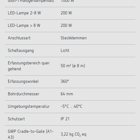
Glüh-/Halogenlampenlast
1000 W
LED-Lampe 2-8 W
200 W
LED-Lampe > 8 W
200 W
Anschlussart
Steckklemmen
Schaltausgang
Licht
Erfassungsbereich quer
50 m² (ø 8 m)
gehend
Erfassungswinkel
360°
Bohrdurchmesser
64 mm
Umgebungstemperatur
-5°C ... 40°C
Schutzart
IP 21
GWP Cradle-to-Gate (A1-
3,22 kg CO₂ eq
A3)