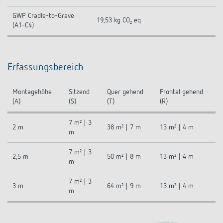
GWP Cradle-to-Grave
19,53 kg CO₂ eq
(A1-C4)
Erfassungsbereich
Montagehöhe
Sitzend
Quer gehend
Frontal gehend
(A)
(S)
(T)
(R)
7 m² | 3
2 m
38 m² | 7 m
13 m² | 4 m
m
7 m² | 3
2,5 m
50 m² | 8 m
13 m² | 4 m
m
7 m² | 3
3 m
64 m² | 9 m
13 m² | 4 m
m