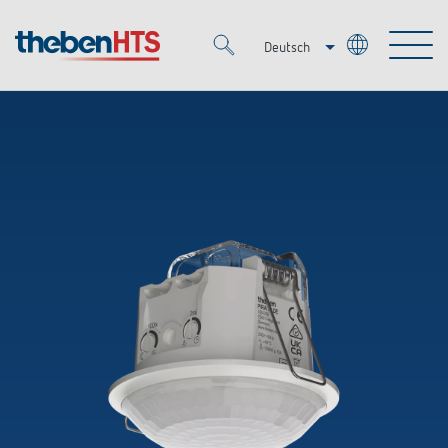
Deutsch
Italiano
Merkzettel (
0
)
Français
Produkte
OEM
KNX
Lösungen
Smart Home
OEM-Lösungen
DALI
Service
Ansprechpartner OEM
Zeit- und Lichtsteuerung
Präsenzmelder & Bewegungsmelder
Referenzen
Unternehmen
DALI-2 Lichtsteuerung
Mediathek
LED-Leuchten