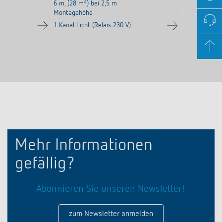
2
2
6 m, (28 m
) bei 2,5 m
8 m, (50 m
)
Montagehöhe
Montagehöh
1 Kanal Licht (Relais 230 V)
1 Kanal Licht
Mehr Informationen
gefällig?
Abonnieren Sie unseren Newsletter!
zum Newsletter anmelden