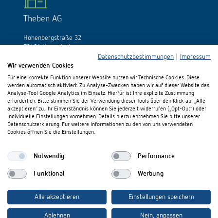
Theben AG
Hohenbergstraße 32
72401 Haigerloch
Deutschland
Datenschutzbestimmungen
|
Impressum
Wir verwenden Cookies
Tél.:
+49 (0)74 74/692-0
Für eine korrekte Funktion unserer Website nutzen wir Technische Cookies. Diese
Fax: +49 (0)74 74/692-150
werden automatisch aktiviert. Zu Analyse-Zwecken haben wir auf dieser Website das
E-Mail:
info@theben.de
Analyse-Tool Google Analytics im Einsatz. Hierfür ist Ihre explizite Zustimmung
erforderlich. Bitte stimmen Sie der Verwendung dieser Tools über den Klick auf „Alle
akzeptieren“ zu. Ihr Einverständnis können Sie jederzeit widerrufen („Opt-Out“) oder
individuelle Einstellungen vornehmen. Details hierzu entnehmen Sie bitte unserer
Datenschutzerklärung. Für weitere Informationen zu den von uns verwendeten
Cookies öffnen Sie die Einstellungen.
Besuchen Sie uns auf:
Notwendig
Performance
Funktional
Werbung
Alle akzeptieren
Einstellungen speichern
Ablehnen
Nein, anpassen