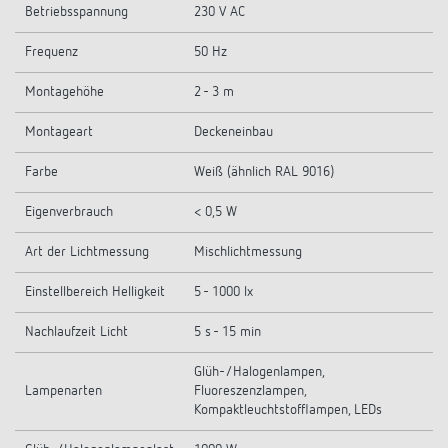
Betriebsspannung
230 V AC
Frequenz
50 Hz
Montagehöhe
2 - 3 m
Montageart
Deckeneinbau
Farbe
Weiß (ähnlich RAL 9016)
Eigenverbrauch
< 0,5 W
Art der Lichtmessung
Mischlichtmessung
Einstellbereich Helligkeit
5 - 1000 lx
Nachlaufzeit Licht
5 s - 15 min
Glüh-/Halogenlampen,
Lampenarten
Fluoreszenzlampen,
Kompaktleuchtstofflampen, LEDs