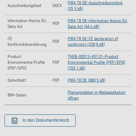
PIRA T8 DE-Ausschreibungstext
Ausschreibungstext
DOCX
(25,3 kB)
Information Notice EU
PIRA T8 DE-Information Notice EU
PDF
Data Act
Data Act (46,4 kB)
CE
PIRA T8 DE-CE declaration of
PDF
Konformitätserklärung
conformity (258,9 kB)
Product
THEB-00013-V01.01-Product
Environmental Profile
PDF
Environmental Profile (PEP/EPD)
(PEP/EPD)
(702,1 kB)
Datenblatt
PDF
PIRA T8 DE (880,5 kB)
Planungsdaten in Webapplikation
BIM-Daten
öffnen
In den Dokumentenkorb