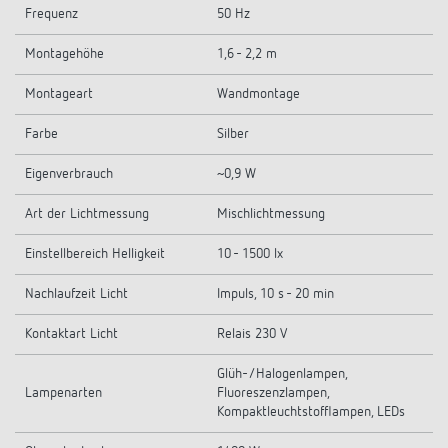
Frequenz
50 Hz
Montagehöhe
1,6 - 2,2 m
Montageart
Wandmontage
Farbe
Silber
Eigenverbrauch
~0,9 W
Art der Lichtmessung
Mischlichtmessung
Einstellbereich Helligkeit
10 - 1500 lx
Nachlaufzeit Licht
Impuls, 10 s - 20 min
Kontaktart Licht
Relais 230 V
Glüh-/Halogenlampen,
Lampenarten
Fluoreszenzlampen,
Kompaktleuchtstofflampen, LEDs