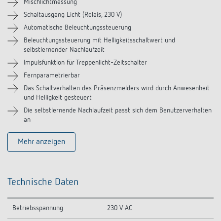
Zubehör
Mischlichtmessung
Schaltausgang Licht (Relais, 230 V)
Ähnliche Produkte
Automatische Beleuchtungssteuerung
Beleuchtungssteuerung mit Helligkeitsschaltwert und
selbstlernender Nachlaufzeit
Impulsfunktion für Treppenlicht-Zeitschalter
Fernparametrierbar
Das Schaltverhalten des Präsenzmelders wird durch Anwesenheit
und Helligkeit gesteuert
Die selbstlernende Nachlaufzeit passt sich dem Benutzerverhalten
an
Mehr anzeigen
Technische Daten
Betriebsspannung
230 V AC