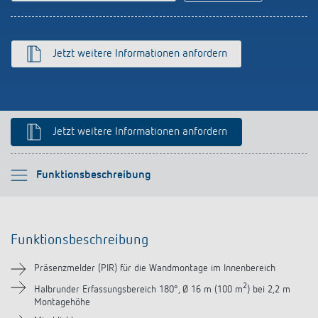
schalten
Historie
LUXORliving
Jetzt weitere Informationen anfordern
Jetzt weitere Informationen anfordern
Bitte auswählen
Funktionsbeschreibung
Funktionsbeschreibung
Funktionsbeschreibung
Technische Informationen
Präsenzmelder (PIR) für die Wandmontage im Innenbereich
Downloads
2
Halbrunder Erfassungsbereich 180°, Ø 16 m (100 m
) bei 2,2 m
Montagehöhe