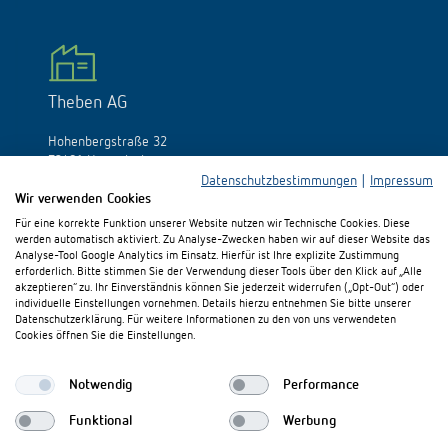
Theben AG
Hohenbergstraße 32
72401 Haigerloch
Deutschland
Datenschutzbestimmungen
|
Impressum
Wir verwenden Cookies
Tél.:
+49 (0)74 74/692-0
Für eine korrekte Funktion unserer Website nutzen wir Technische Cookies. Diese
Fax: +49 (0)74 74/692-150
werden automatisch aktiviert. Zu Analyse-Zwecken haben wir auf dieser Website das
E-Mail:
info@theben.de
Analyse-Tool Google Analytics im Einsatz. Hierfür ist Ihre explizite Zustimmung
erforderlich. Bitte stimmen Sie der Verwendung dieser Tools über den Klick auf „Alle
akzeptieren“ zu. Ihr Einverständnis können Sie jederzeit widerrufen („Opt-Out“) oder
individuelle Einstellungen vornehmen. Details hierzu entnehmen Sie bitte unserer
Datenschutzerklärung. Für weitere Informationen zu den von uns verwendeten
Cookies öffnen Sie die Einstellungen.
Besuchen Sie uns auf:
Notwendig
Performance
Funktional
Werbung