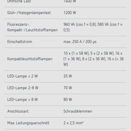
Ohmsche Last
1400 W
Glüh-/Halogenlampenlast
1200 W
Fluoreszenz-,
960 VA (cos f = 0,8), 580 VA (cos f =
Kompakt-/Leuchtstofflampen
0,5)
Einschaltstrom
max. 250 A / 200 µs
10 x (1 x 58 W), 5 x (2 x 58 W), 16 x
Kompaktleuchtstofflampen
(1 x 36 W), 8 x (2 x 36 W), 16 x (< 36
W)
LED-Lampe < 2 W
25 W
LED-Lampe 2-8 W
70 W
LED-Lampe > 8 W
80 W
Anschlussart
Schraubklemmen
Max. Leitungsquerschnitt
2 x 2,5 mm²