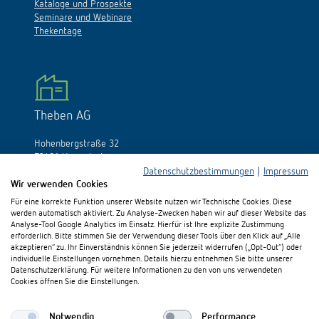
Kataloge und Prospekte
Seminare und Webinare
Thekentage
Theben AG
Hohenbergstraße 32
72401 Haigerloch
Deutschland
Datenschutzbestimmungen
|
Impressum
Wir verwenden Cookies
Tél.:
+49 (0)74 74/692-0
Für eine korrekte Funktion unserer Website nutzen wir Technische Cookies. Diese
Fax: +49 (0)74 74/692-150
werden automatisch aktiviert. Zu Analyse-Zwecken haben wir auf dieser Website das
E-Mail:
info@theben.de
Analyse-Tool Google Analytics im Einsatz. Hierfür ist Ihre explizite Zustimmung
erforderlich. Bitte stimmen Sie der Verwendung dieser Tools über den Klick auf „Alle
akzeptieren“ zu. Ihr Einverständnis können Sie jederzeit widerrufen („Opt-Out“) oder
individuelle Einstellungen vornehmen. Details hierzu entnehmen Sie bitte unserer
Datenschutzerklärung. Für weitere Informationen zu den von uns verwendeten
Cookies öffnen Sie die Einstellungen.
Besuchen Sie uns auf:
Notwendig
Performance