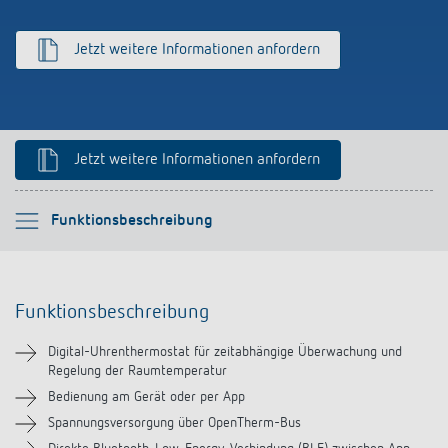
schalten
Historie
Jetzt weitere Informationen anfordern
LUXORliving
Jetzt weitere Informationen anfordern
Bitte auswählen
Funktionsbeschreibung
Funktionsbeschreibung
Funktionsbeschreibung
Technische Informationen
Digital-Uhrenthermostat für zeitabhängige Überwachung und
Regelung der Raumtemperatur
Downloads
Bedienung am Gerät oder per App
Spannungsversorgung über OpenTherm-Bus
Zubehör