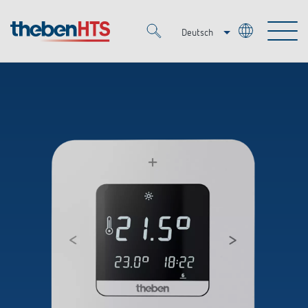
Deutsch
Italiano
Merkzettel (
0
)
Français
Produkte
OEM
KNX
Lösungen
Smart Home
OEM-Lösungen
DALI
Service
Ansprechpartner OEM
Zeit- und Lichtsteuerung
Präsenzmelder & Bewegungsmelder
Referenzen
Unternehmen
DALI-2 Lichtsteuerung
Mediathek
LED-Leuchten