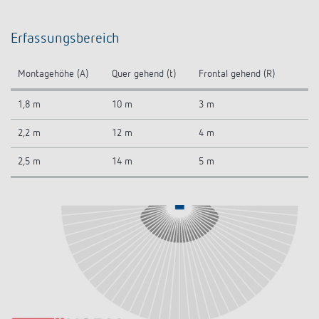
Erfassungsbereich
Montagehöhe (A)
Quer gehend (t)
Frontal gehend (R)
1,8 m
10 m
3 m
2,2 m
12 m
4 m
2,5 m
14 m
5 m