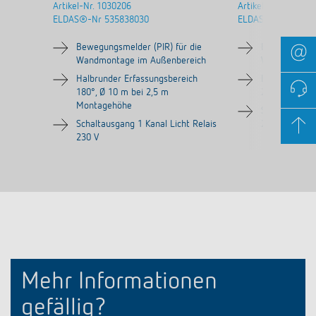
Artikel-Nr.
1030206
Artikel-Nr.
101010
ELDAS®-Nr
535838030
ELDAS®-Nr
53584
Bewegungsmelder (PIR) für die
Bewegungsmel
Wandmontage im Außenbereich
Wandmontage
Halbrunder Erfassungsbereich
Erfassungsber
180°, Ø 10 m bei 2,5 m
2,5 m Monta
Montagehöhe
Schaltausgang
Schaltausgang 1 Kanal Licht Relais
230 V
230 V
Mehr Informationen
gefällig?