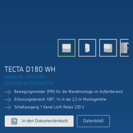
KNX-Systeme
Kontakt
Kataloge und Prospekte
Theben AG
Zeit- und Lichtsteuerung
Präsenzmelder und Bewegungsmelder
Katalogbestellung
Aktuelles
Produktfinder
Klimaregelung
Hotline
Klimaregelung
Fachseminare und Online-Trainings
Messe
Mediathek
Zubehör
Ansprechpartner
LEDs schalten und dimmen
Newsletter
Ausstellung, Präsentation und Schulung
LUXORliving
Ansprechpartnersuche Schweiz
Richtig lüften: CO2 Sensoren von Theben
TECTA D180 WH
Nachhaltigkeit
Vertrieb Weltweit
Artikel-Nr.: 1010100
Smart Metering
ELDAS®-Nr 535840170
Karriere bei ThebenHTS
Anfrage
Bewegungsmelder (PIR) für die Wandmontage im Außenbereich
Referenzen
Verbände und Institutionen
Erfassungsbereich 180°, 14 m bei 2,5 m Montagehöhe
Anfahrt
Apps von Theben
Schaltausgang 1 Kanal Licht Relais 230 V
Umwelt
Newsletter
In den Dokumentenkorb
Datenblatt
Stromstossschalter: Licht effizient
Design