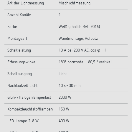
Art der Lichtmessung
Mischlichtmessung
Anzahl Kanäle
1
Farbe
Weiß (ähnlich RAL 9016)
Montageart
Wandmontage, Aufputz
Schaltleistung
10 A bei 230 V AC, cos φ = 1
Erfassungswinkel
180° horizontal | 80,5 ° vertikal
Schaltausgang
Licht
Nachlaufzeit Licht
10 s - 30 min
Glüh-/Halogenlampenlast
2300 W
Kompaktleuchtstofflampen
150 W
LED-Lampe 2-8 W
400 W