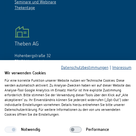
Seminare und Webinare
Thekentage
Theben AG
Hohenbergstraße 32
72401 Haigerloch
Deutschland
Datenschutzbestimmungen
|
Impressum
Wir verwenden Cookies
Tél.:
+49 (0)74 74/692-0
Für eine korrekte Funktion unserer Website nutzen wir Technische Cookies. Diese
Fax: +49 (0)74 74/692-150
werden automatisch aktiviert. Zu Analyse-Zwecken haben wir auf dieser Website das
E-Mail:
info@theben.de
Analyse-Tool Google Analytics im Einsatz. Hierfür ist Ihre explizite Zustimmung
erforderlich. Bitte stimmen Sie der Verwendung dieser Tools über den Klick auf „Alle
akzeptieren“ zu. Ihr Einverständnis können Sie jederzeit widerrufen („Opt-Out“) oder
individuelle Einstellungen vornehmen. Details hierzu entnehmen Sie bitte unserer
Datenschutzerklärung. Für weitere Informationen zu den von uns verwendeten
Cookies öffnen Sie die Einstellungen.
Besuchen Sie uns auf:
Notwendig
Performance