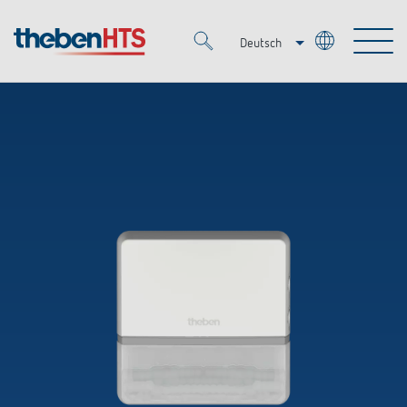
Deutsch
Italiano
Merkzettel (
0
)
Français
Produkte
OEM
KNX
Lösungen
Smart Home
OEM-Lösungen
DALI
Service
Ansprechpartner OEM
Zeit- und Lichtsteuerung
Präsenzmelder & Bewegungsmelder
Referenzen
Unternehmen
DALI-2 Lichtsteuerung
Mediathek
LED-Leuchten