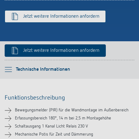
schalten
Historie
Jetzt weitere Informationen anfordern
LUXORliving
Jetzt weitere Informationen anfordern
Bitte auswählen
Technische Informationen
Funktionsbeschreibung
Funktionsbeschreibung
Technische Informationen
Bewegungsmelder (PIR) für die Wandmontage im Außenbereich
Downloads
Erfassungsbereich 180°, 14 m bei 2,5 m Montagehöhe
Schaltausgang 1 Kanal Licht Relais 230 V
Zubehör
Mechanische Potis für Zeit und Dämmerung