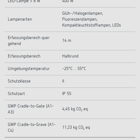
LED-Lampe > 8 W
400 W
Glüh-/Halogenlampen,
Lampenarten
Fluoreszenzlampen,
Kompaktleuchtstofflampen, LEDs
Erfassungsbereich quer
14 m
gehend
Erfassungsbereich
Halbrund
Umgebungstemperatur
-25°C ... 55°C
Schutzklasse
II
Schutzart
IP 55
GWP Cradle-to-Gate (A1-
4,45 kg CO₂ eq
A3)
GWP Cradle-to-Grave (A1-
11,23 kg CO₂ eq
C4)