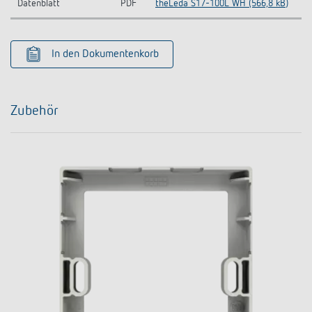
Datenblatt
PDF
theLeda S17-100L WH (566,8 kB)
In den Dokumentenkorb
Zubehör