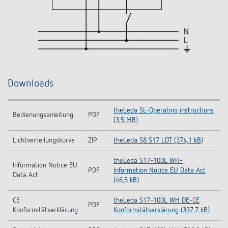
Downloads
theLeda SL-Operating instructions
Bedienungsanleitung
PDF
(3,5 MB)
Lichtverteilungskurve
ZIP
theLeda S8 S17 LDT (374,1 kB)
theLeda S17-100L WH-
Information Notice EU
PDF
Information Notice EU Data Act
Data Act
(46,5 kB)
CE
theLeda S17-100L WH DE-CE
PDF
Konformitätserklärung
Konformitätserklärung (337,7 kB)