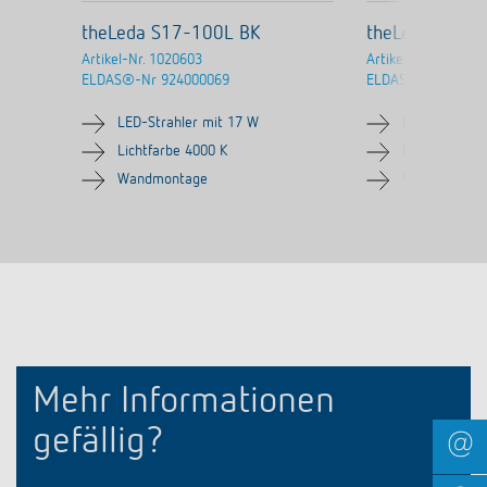
theLeda S17-100L BK
theLeda S8-1
Artikel-Nr.
1020603
Artikel-Nr.
102060
ELDAS®-Nr
924000069
ELDAS®-Nr
92400
LED-Strahler mit 17 W
LED-Strahler
Lichtfarbe 4000 K
Lichtfarbe 40
Wandmontage
Wandmontag
Mehr Informationen
gefällig?