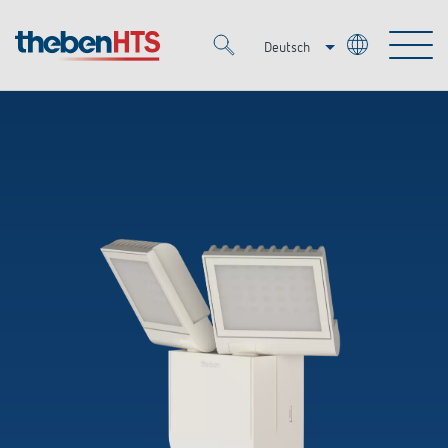
Deutsch
Italiano
Merkzettel (
0
)
Français
Produkte
OEM
KNX
Lösungen
Smart Home
OEM-Lösungen
DALI
Service
Ansprechpartner OEM
Zeit- und Lichtsteuerung
Präsenzmelder & Bewegungsmelder
Referenzen
Unternehmen
DALI-2 Lichtsteuerung
Mediathek
LED-Leuchten