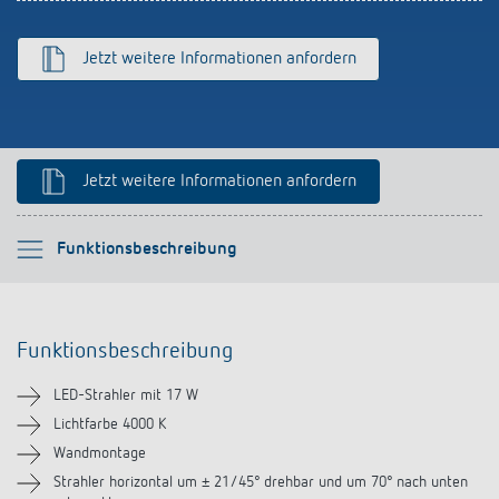
schalten
Historie
Jetzt weitere Informationen anfordern
LUXORliving
Jetzt weitere Informationen anfordern
Bitte auswählen
Funktionsbeschreibung
Funktionsbeschreibung
Funktionsbeschreibung
Technische Informationen
LED-Strahler mit 17 W
Downloads
Lichtfarbe 4000 K
Wandmontage
Zubehör
Strahler horizontal um ± 21/45° drehbar und um 70° nach unten