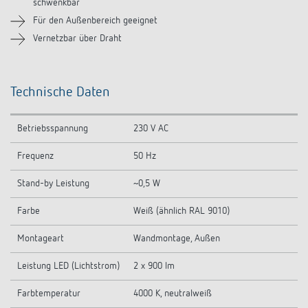
schwenkbar
Für den Außenbereich geeignet
Ähnliche Produkte
Vernetzbar über Draht
Technische Daten
Betriebsspannung
230 V AC
Frequenz
50 Hz
Stand-by Leistung
~0,5 W
Farbe
Weiß (ähnlich RAL 9010)
Montageart
Wandmontage, Außen
Leistung LED (Lichtstrom)
2 x 900 lm
Farbtemperatur
4000 K, neutralweiß