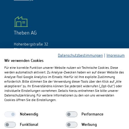
Theben AG
Hohenbergstraße 32
72401 Haigerloch
Deutschland
Datenschutzbestimmungen
|
Impressum
Wir verwenden Cookies
Tél.:
+49 (0)74 74/692-0
Für eine korrekte Funktion unserer Website nutzen wir Technische Cookies. Diese
Fax: +49 (0)74 74/692-150
werden automatisch aktiviert. Zu Analyse-Zwecken haben wir auf dieser Website das
E-Mail:
info@theben.de
Analyse-Tool Google Analytics im Einsatz. Hierfür ist Ihre explizite Zustimmung
erforderlich. Bitte stimmen Sie der Verwendung dieser Tools über den Klick auf „Alle
akzeptieren“ zu. Ihr Einverständnis können Sie jederzeit widerrufen („Opt-Out“) oder
individuelle Einstellungen vornehmen. Details hierzu entnehmen Sie bitte unserer
Datenschutzerklärung. Für weitere Informationen zu den von uns verwendeten
Cookies öffnen Sie die Einstellungen.
Besuchen Sie uns auf:
Notwendig
Performance
Funktional
Werbung