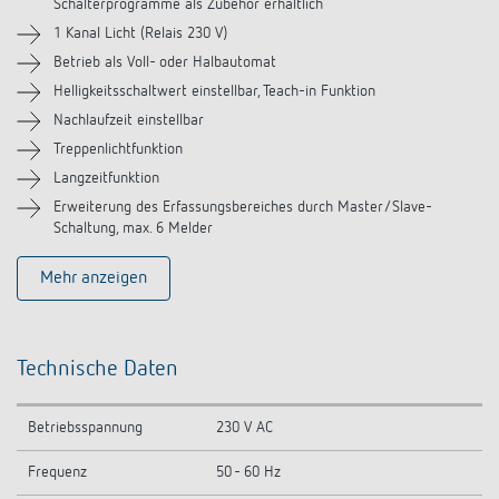
Zubehör
Schalterprogramme als Zubehör erhältlich
1 Kanal Licht (Relais 230 V)
Ähnliche Produkte
Betrieb als Voll- oder Halbautomat
Helligkeitsschaltwert einstellbar, Teach-in Funktion
Nachlaufzeit einstellbar
Treppenlichtfunktion
Langzeitfunktion
Erweiterung des Erfassungsbereiches durch Master/Slave-
Schaltung, max. 6 Melder
Mehr anzeigen
Technische Daten
Betriebsspannung
230 V AC
Frequenz
50 - 60 Hz