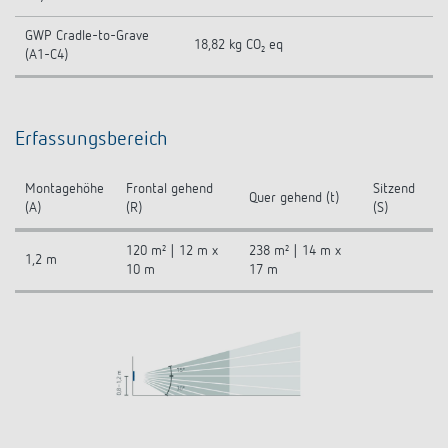
GWP Cradle-to-Grave
18,82 kg CO₂ eq
(A1-C4)
Erfassungsbereich
Montagehöhe
Frontal gehend
Sitzend
Quer gehend (t)
(A)
(R)
(S)
120 m² | 12 m x
238 m² | 14 m x
1,2 m
10 m
17 m