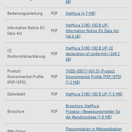
kB)
Bedienungsanleitung
PDF
theMura (4,7 MB)
theMura S180-100 B UP-
Information Notice EU
PDF
Information Notice EU Data Act
Data Act
(46,6 kB)
theMura S180-100 B UP-CE
CE
PDF
declaration of conformity (248,2
Konformitätserklärung
kB)
Product
THEB-00017-V01.01-Product
Environmental Profile
PDF
Environmental Profile (PEP/EPD)
(PEP/EPD)
(1,2 MB)
Datenblatt
PDF
theMura S180-100 B UP (1,5 MB)
Broschüre: theMura
Broschüre
PDF
Präsenz-/Bewegungsmelder für
die Wandmontage (1,8 MB)
Planungsdaten in Webapplikation
BIM-Daten