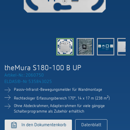
KNX-Systeme
Kontakt
Kataloge und Prospekte
Theben AG
Zeit- und Lichtsteuerung
Präsenzmelder und Bewegungsmelder
Katalogbestellung
Aktuelles
Produktfinder
Klimaregelung
Hotline
Klimaregelung
Fachseminare und Online-Trainings
Messe
Mediathek
Zubehör
Ansprechpartner
LEDs schalten und dimmen
Newsletter
Ausstellung, Präsentation und Schulung
LUXORliving
Ansprechpartnersuche Schweiz
Richtig lüften: CO2 Sensoren von Theben
theMura S180-100 B UP
Nachhaltigkeit
Vertrieb Weltweit
Artikel-Nr.: 2060750
Smart Metering
ELDAS®-Nr 535843025
Karriere bei ThebenHTS
Anfrage
Passiv-Infrarot-Bewegungsmelder für Wandmontage
Referenzen
Verbände und Institutionen
2
Rechteckiger Erfassungsbereich 170°, 14 x 17 m (238 m
)
Anfahrt
Apps von Theben
Ohne Abdeckrahmen, Adapterrahmen für viele gängige
Umwelt
Schalterprogramme als Zubehör erhältlich
Newsletter
Stromstossschalter: Licht effizient
In den Dokumentenkorb
Datenblatt
Design