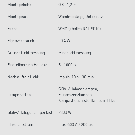
Montagehöhe
0,8 - 1,2 m
Montageart
Wandmontage, Unterputz
Farbe
Weiß (ähnlich RAL 9010)
Eigenverbrauch
~0,4 W
Art der Lichtmessung
Mischlichtmessung
Einstellbereich Helligkeit
5 - 1000 lx
Nachlaufzeit Licht
Impuls, 10 s - 30 min
Glüh-/Halogenlampen,
Lampenarten
Fluoreszenzlampen,
Kompaktleuchtstofflampen, LEDs
Glüh-/Halogenlampenlast
2300 W
Einschaltstrom
max. 600 A / 200 µs