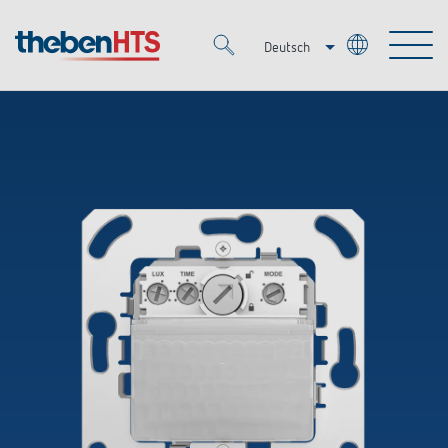
Deutsch
Italiano
Merkzettel (
0
)
Français
Produkte
OEM
KNX
Lösungen
Smart Home
OEM-Lösungen
DALI
Service
Ansprechpartner OEM
Zeit- und Lichtsteuerung
Präsenzmelder & Bewegungsmelder
Referenzen
Unternehmen
DALI-2 Lichtsteuerung
Mediathek
LED-Leuchten