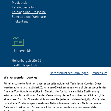
Mediathek
Katalogbestellung
Kataloge und Prospekte
Seminare und Webinare
Thekentage
Theben AG
Hohenbergstraße 32
72401 Haigerloch
Deutschland
Datenschutzbestimmungen
|
Impressum
Wir verwenden Cookies
Tél.:
+49 (0)74 74/692-0
Fax: +49 (0)74 74/692-150
Für eine korrekte Funktion unserer Website nutzen wir Technische Cookies. Diese
E-Mail:
info@theben.de
werden automatisch aktiviert. Zu Analyse-Zwecken haben wir auf dieser Website das
Analyse-Tool Google Analytics im Einsatz. Hierfür ist Ihre explizite Zustimmung
erforderlich. Bitte stimmen Sie der Verwendung dieser Tools über den Klick auf „Alle
akzeptieren“ zu. Ihr Einverständnis können Sie jederzeit widerrufen („Opt-Out“) oder
individuelle Einstellungen vornehmen. Details hierzu entnehmen Sie bitte unserer
Datenschutzerklärung. Für weitere Informationen zu den von uns verwendeten