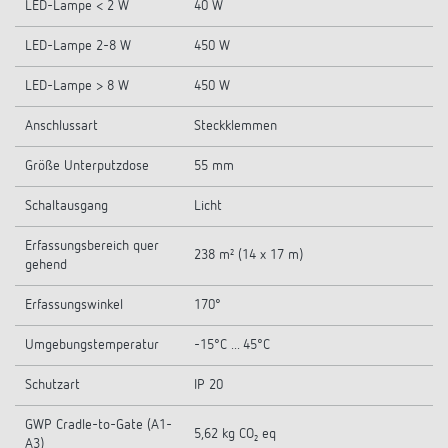
LED-Lampe < 2 W
40 W
LED-Lampe 2-8 W
450 W
LED-Lampe > 8 W
450 W
Anschlussart
Steckklemmen
Größe Unterputzdose
55 mm
Schaltausgang
Licht
Erfassungsbereich quer
238 m² (14 x 17 m)
gehend
Erfassungswinkel
170°
Umgebungstemperatur
-15°C ... 45°C
Schutzart
IP 20
GWP Cradle-to-Gate (A1-
5,62 kg CO₂ eq
A3)