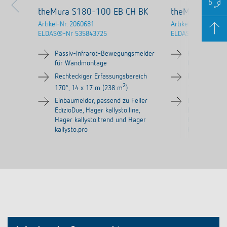
theMura S180-100 EB CH BK
theMura S180
Artikel-Nr.
2060681
Artikel-Nr.
206065
ELDAS®-Nr
535843725
ELDAS®-Nr
53584
Passiv-Infrarot-Bewegungsmelder
Passiv-Infra
für Wandmontage
für Wandmon
Rechteckiger Erfassungsbereich
Rechteckiger
2
170°, 14 x 17 m (238 m
)
170°, 14 x 1
Einbaumelder, passend zu Feller
Einbaumelder,
EdizioDue, Hager kallysto.line,
EdizioDue, Hag
Hager kallysto.trend und Hager
Hager kallys
kallysto.pro
kallysto.pro