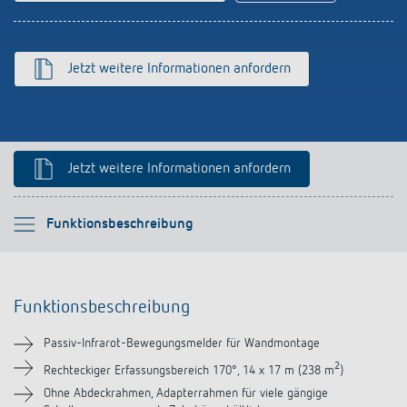
schalten
Historie
LUXORliving
Jetzt weitere Informationen anfordern
Jetzt weitere Informationen anfordern
Bitte auswählen
Funktionsbeschreibung
Funktionsbeschreibung
Funktionsbeschreibung
Technische Informationen
Passiv-Infrarot-Bewegungsmelder für Wandmontage
Downloads
2
Rechteckiger Erfassungsbereich 170°, 14 x 17 m (238 m
)
Ohne Abdeckrahmen, Adapterrahmen für viele gängige