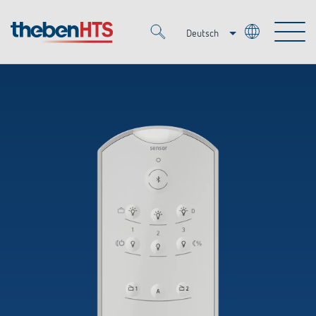
Deutsch
Italiano
Merkzettel (
0
)
Français
Produkte
OEM
KNX
Lösungen
Smart Home
OEM-Lösungen
DALI
Service
Ansprechpartner OEM
Zeit- und Lichtsteuerung
Präsenzmelder & Bewegungsmelder
Referenzen
Unternehmen
DALI-2 Lichtsteuerung
Mediathek
LED-Leuchten