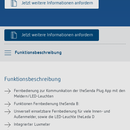
Jetzt weitere Informationen anfordern
schalten
Historie
LUXORliving
Jetzt weitere Informationen anfordern
Bitte auswählen
Funktionsbeschreibung
Funktionsbeschreibung
Funktionsbeschreibung
Downloads
Fernbedienung zur Kommunikation der theSenda Plug App mit den
Meldern/LED-Leuchten
Ähnliche Produkte
Funktionen Fernbedienung theSenda B:
Universell einsetzbare Fernbedienung für viele Innen- und
Außenmelder, sowie die LED-Leuchte theLeda D
Integrierter Luxmeter