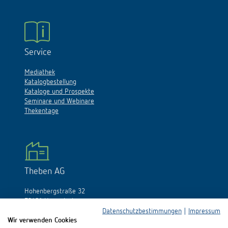
Service
Mediathek
Katalogbestellung
Kataloge und Prospekte
Seminare und Webinare
Thekentage
Theben AG
Hohenbergstraße 32
72401 Haigerloch
Deutschland
Datenschutzbestimmungen
|
Impressum
Wir verwenden Cookies
Tél.:
+49 (0)74 74/692-0