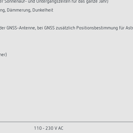
er Sonnenauf- und Untergangszeiten für das ganze Jahr)
gang, Dämmerung, Dunkelheit
 oder GNSS-Antenne, bei GNSS zusätzlich Positionsbestimmung für A
mer)
110 - 230 V AC