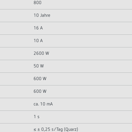
800
10 Jahre
16 A
10 A
2600 W
50 W
600 W
600 W
ca. 10 mA
1 s
≤ ± 0,25 s/Tag (Quarz)