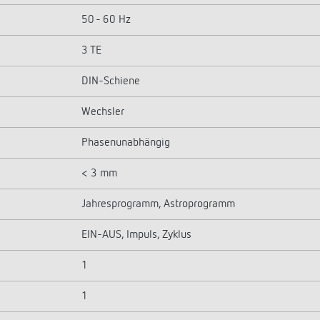
50 - 60 Hz
3 TE
DIN-Schiene
Wechsler
Phasenunabhängig
< 3 mm
Jahresprogramm, Astroprogramm
EIN-AUS, Impuls, Zyklus
1
1