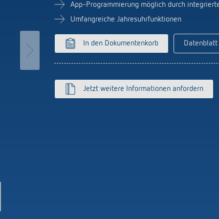
licht-Zeitschalter
Sensorik
App-Programmierung möglich durch integrier
r
Umfangreiche Jahresuhrfunktionen
nzeigen
In den Dokumentenkorb
Datenblatt
on Theben
Stromstossschalter: L
effizient schalten
hre Theben
y
ehmensfilm
lay
Jetzt weitere Informationen anfordern
msbuch „100 Jahre Building
s
tion“
K top3
ten
nzeigen
nzeigen