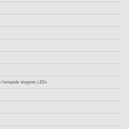
za/lampade alogene, LEDs