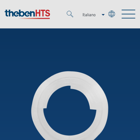
Italiano
Deutsch
Merkzettel (
0
)
Français
Prodotti
OEM
KNX
Soluzioni
Smart Home
Soluzioni OEM
DALI
Servizio
Esperti OEM
Regolazione del tempo e della luce
Rilevatori di presenza/movimento
Referenze
Azienda
Controllo dell'illuminazione DALI-2
Mediateca
Fari a LED