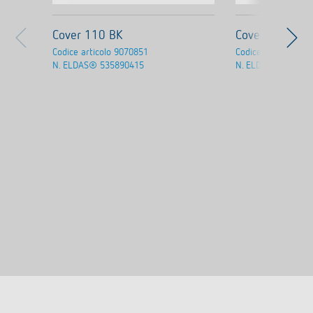
Cover 110 BK
Cover 110 GR
Codice articolo
9070851
Codice articolo
907
N. ELDAS®
535890415
N. ELDAS®
535890