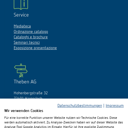
Service
Mediateca
Ordinazione catalogo
Cataloghi e brochure
Seminari tecnici
Esposizione presentazione
Theben AG
Hohenbergstraße 32
72401 Haigerloch
Germania
Datenschutzbestimmungen
|
Impressum
Wir verwenden Cookies
Fon:
+49 (0)74 74/692-0
Für eine korrekte Funktion unserer Website nutzen wir Technische Cookies. Diese
Fax: +49 (0)74 74/692-150
werden automatisch aktiviert. Zu Analyse-Zwecken haben wir auf dieser Website das
E-Mail:
info@theben.de
Analyse-Tool Google Analytics im Einsatz. Hierfür ist Ihre explizite Zustimmung