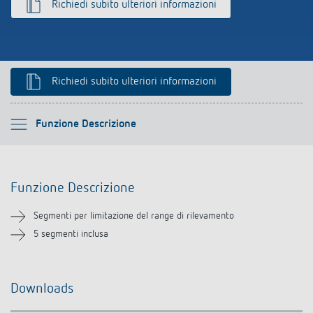
Richiedi subito ulteriori informazioni
Richiedi subito ulteriori informazioni
Si prega di selezionare
Funzione Descrizione
Funzione Descrizione
Funzione Descrizione
Downloads
Segmenti per limitazione del range di rilevamento
Prodotti analoghi
5 segmenti inclusa
Downloads