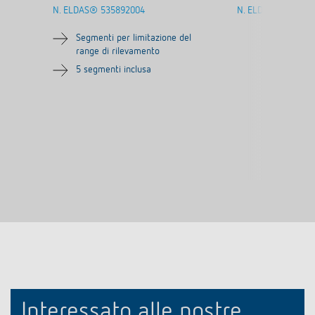
N. ELDAS®
535892004
N. ELDAS®
535890
Segmenti per limitazione del
range di rilevamento
5 segmenti inclusa
Interessato alle nostre