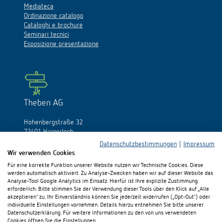
Mediateca
Ordinazione catalogo
Cataloghi e brochure
Seminari tecnici
Esposizione presentazione
Theben AG
Hohenbergstraße 32
72401 Haigerloch
Germania
Datenschutzbestimmungen
|
Impressum
Wir verwenden Cookies
Fon:
+49 (0)74 74/692-0
Für eine korrekte Funktion unserer Website nutzen wir Technische Cookies. Diese
Fax: +49 (0)74 74/692-150
werden automatisch aktiviert. Zu Analyse-Zwecken haben wir auf dieser Website das
E-Mail:
info@theben.de
Analyse-Tool Google Analytics im Einsatz. Hierfür ist Ihre explizite Zustimmung
erforderlich. Bitte stimmen Sie der Verwendung dieser Tools über den Klick auf „Alle
akzeptieren“ zu. Ihr Einverständnis können Sie jederzeit widerrufen („Opt-Out“) oder
individuelle Einstellungen vornehmen. Details hierzu entnehmen Sie bitte unserer
Datenschutzerklärung. Für weitere Informationen zu den von uns verwendeten
Cookies öffnen Sie die Einstellungen.