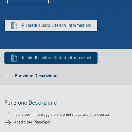
Richiedi subito ulteriori informazioni
Richiedi subito ulteriori informazioni
Si prega di selezionare
Funzione Descrizione
Funzione Descrizione
Funzione Descrizione
Downloads
Telaio per il montaggio a vista del rilevatore di presenza
Prodotti analoghi
Adatto per PlanoSpot