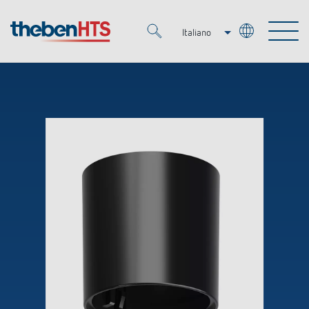
Italiano
Deutsch
Merkzettel (
0
)
Français
Prodotti
OEM
KNX
Soluzioni
Smart Home
Soluzioni OEM
DALI
Servizio
Esperti OEM
Regolazione del tempo e della luce
Rilevatori di presenza/movimento
Referenze
Azienda
Controllo dell'illuminazione DALI-2
Mediateca
Fari a LED