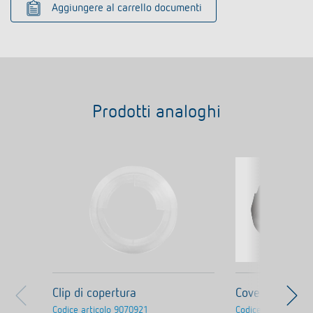
Aggiungere al carrello documenti
Prodotti analoghi
Clip di copertura
Cover 110 BK
Codice articolo
9070921
Codice articolo
907