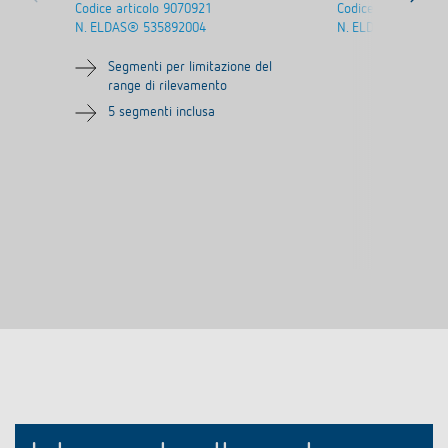
Codice articolo
9070921
Codice articolo
907
N. ELDAS®
535892004
N. ELDAS®
535890
Segmenti per limitazione del
range di rilevamento
5 segmenti inclusa