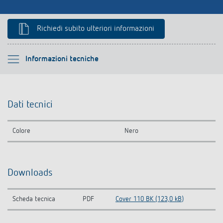
Richiedi subito ulteriori informazioni
Si prega di selezionare
Informazioni tecniche
Informazioni tecniche
Dati tecnici
Downloads
Colore
Nero
Prodotti analoghi
Downloads
Scheda tecnica
PDF
Cover 110 BK (123,0 kB)