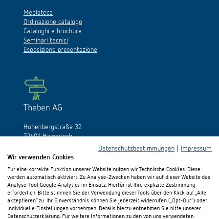
Mediateca
Ordinazione catalogo
Cataloghi e brochure
Seminari tecnici
Esposizione presentazione
Theben AG
Hohenbergstraße 32
72401 Haigerloch
Germania
Datenschutzbestimmungen
|
Impressum
Wir verwenden Cookies
Fon:
+49 (0)74 74/692-0
Für eine korrekte Funktion unserer Website nutzen wir Technische Cookies. Diese
Fax: +49 (0)74 74/692-150
werden automatisch aktiviert. Zu Analyse-Zwecken haben wir auf dieser Website das
E-Mail:
info@theben.de
Analyse-Tool Google Analytics im Einsatz. Hierfür ist Ihre explizite Zustimmung
erforderlich. Bitte stimmen Sie der Verwendung dieser Tools über den Klick auf „Alle
akzeptieren“ zu. Ihr Einverständnis können Sie jederzeit widerrufen („Opt-Out“) oder
individuelle Einstellungen vornehmen. Details hierzu entnehmen Sie bitte unserer
Datenschutzerklärung. Für weitere Informationen zu den von uns verwendeten