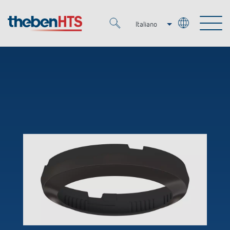
Italiano
Deutsch
Merkzettel (
0
)
Français
Prodotti
OEM
KNX
Soluzioni
Smart Home
Soluzioni OEM
DALI
Servizio
Esperti OEM
Regolazione del tempo e della luce
Rilevatori di presenza/movimento
Referenze
Azienda
Controllo dell'illuminazione DALI-2
Mediateca
Fari a LED