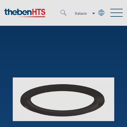
Italiano
Deutsch
Merkzettel (
0
)
Français
Prodotti
OEM
KNX
Soluzioni
Smart Home
Soluzioni OEM
DALI
Servizio
Esperti OEM
Regolazione del tempo e della luce
Rilevatori di presenza/movimento
Referenze
Azienda
Controllo dell'illuminazione DALI-2
Mediateca
Fari a LED