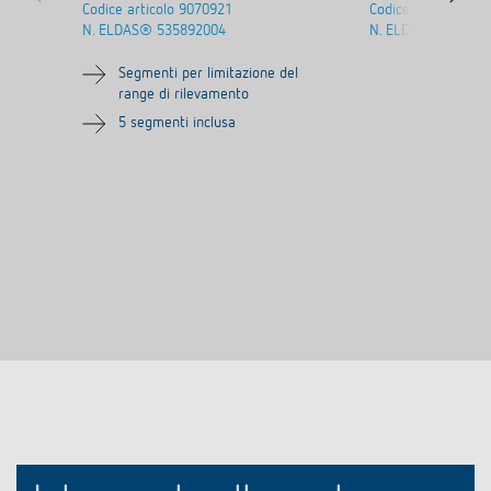
Codice articolo
9070921
Codice articolo
907
N. ELDAS®
535892004
N. ELDAS®
535890
Segmenti per limitazione del
range di rilevamento
5 segmenti inclusa