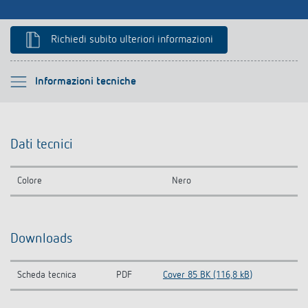
Richiedi subito ulteriori informazioni
Si prega di selezionare
Informazioni tecniche
Informazioni tecniche
Dati tecnici
Downloads
Colore
Nero
Prodotti analoghi
Downloads
Scheda tecnica
PDF
Cover 85 BK (116,8 kB)