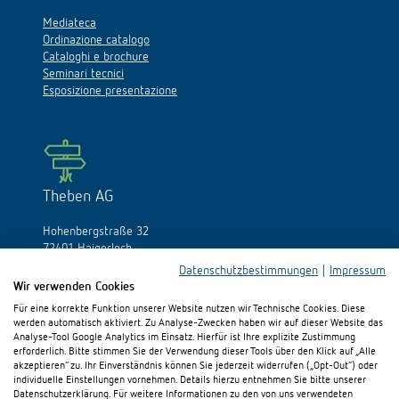
Mediateca
Ordinazione catalogo
Cataloghi e brochure
Seminari tecnici
Esposizione presentazione
Theben AG
Hohenbergstraße 32
72401 Haigerloch
Germania
Datenschutzbestimmungen
|
Impressum
Wir verwenden Cookies
Fon:
+49 (0)74 74/692-0
Für eine korrekte Funktion unserer Website nutzen wir Technische Cookies. Diese
Fax: +49 (0)74 74/692-150
werden automatisch aktiviert. Zu Analyse-Zwecken haben wir auf dieser Website das
E-Mail:
info@theben.de
Analyse-Tool Google Analytics im Einsatz. Hierfür ist Ihre explizite Zustimmung
erforderlich. Bitte stimmen Sie der Verwendung dieser Tools über den Klick auf „Alle
akzeptieren“ zu. Ihr Einverständnis können Sie jederzeit widerrufen („Opt-Out“) oder
individuelle Einstellungen vornehmen. Details hierzu entnehmen Sie bitte unserer
Datenschutzerklärung. Für weitere Informationen zu den von uns verwendeten