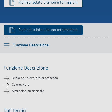
Richiedi subito ulteriori informazioni
Richiedi subito ulteriori informazioni
Si prega di selezionare
Funzione Descrizione
Funzione Descrizione
Funzione Descrizione
Informazioni tecniche
Telaio per rilevatore di presenza
Downloads
Colore: Nero
Altri colori su richiesta
Prodotti analoghi
Dati tecnici