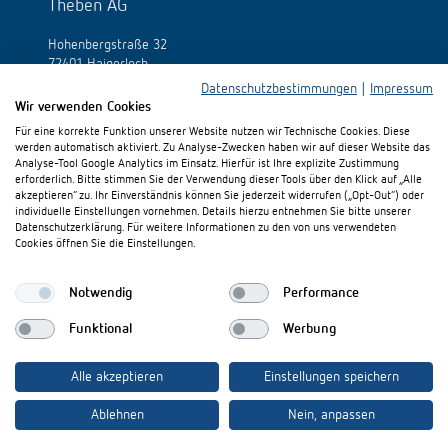
Theben AG
Hohenbergstraße 32
72401 Haigerloch
Germania
Datenschutzbestimmungen
|
Impressum
Wir verwenden Cookies
Fon:
+49 (0)74 74/692-0
Für eine korrekte Funktion unserer Website nutzen wir Technische Cookies. Diese
Fax: +49 (0)74 74/692-150
werden automatisch aktiviert. Zu Analyse-Zwecken haben wir auf dieser Website das
E-Mail:
info@theben.de
Analyse-Tool Google Analytics im Einsatz. Hierfür ist Ihre explizite Zustimmung
erforderlich. Bitte stimmen Sie der Verwendung dieser Tools über den Klick auf „Alle
akzeptieren“ zu. Ihr Einverständnis können Sie jederzeit widerrufen („Opt-Out“) oder
individuelle Einstellungen vornehmen. Details hierzu entnehmen Sie bitte unserer
Datenschutzerklärung. Für weitere Informationen zu den von uns verwendeten
Cookies öffnen Sie die Einstellungen.
Vi preghiamo di visitarci su:
Notwendig
Performance
Funktional
Werbung
Alle akzeptieren
Einstellungen speichern
Ablehnen
Nein, anpassen
Note redazionali
Disposizioni per la tutela dei dati