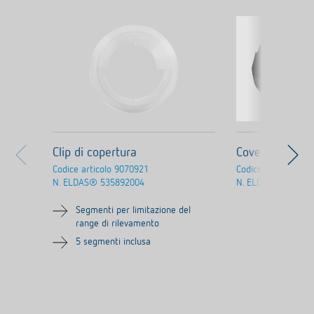
Clip di copertura
Cover 110 BK
Codice articolo
9070921
Codice articolo
907
N. ELDAS®
535892004
N. ELDAS®
535890
Segmenti per limitazione del
range di rilevamento
5 segmenti inclusa