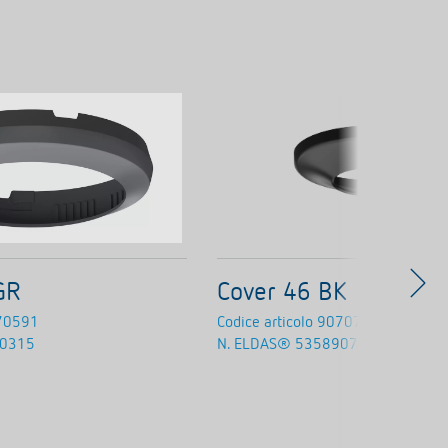
GR
Cover 46 BK
70591
Codice articolo
9070797
0315
N. ELDAS®
535890715