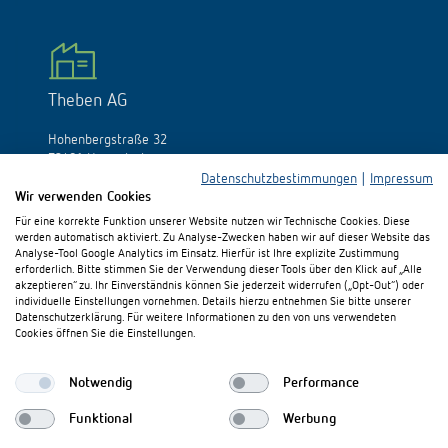
Theben AG
Hohenbergstraße 32
72401 Haigerloch
Allemagne
Datenschutzbestimmungen
|
Impressum
Wir verwenden Cookies
Tél.:
+49 (0)74 74/692-0
Für eine korrekte Funktion unserer Website nutzen wir Technische Cookies. Diese
Fax: +49 (0)74 74/692-150
werden automatisch aktiviert. Zu Analyse-Zwecken haben wir auf dieser Website das
E-Mail:
info@theben.de
Analyse-Tool Google Analytics im Einsatz. Hierfür ist Ihre explizite Zustimmung
erforderlich. Bitte stimmen Sie der Verwendung dieser Tools über den Klick auf „Alle
akzeptieren“ zu. Ihr Einverständnis können Sie jederzeit widerrufen („Opt-Out“) oder
individuelle Einstellungen vornehmen. Details hierzu entnehmen Sie bitte unserer
Datenschutzerklärung. Für weitere Informationen zu den von uns verwendeten
Cookies öffnen Sie die Einstellungen.
S'il vous plaît visitez-nous sur:
Notwendig
Performance
Funktional
Werbung